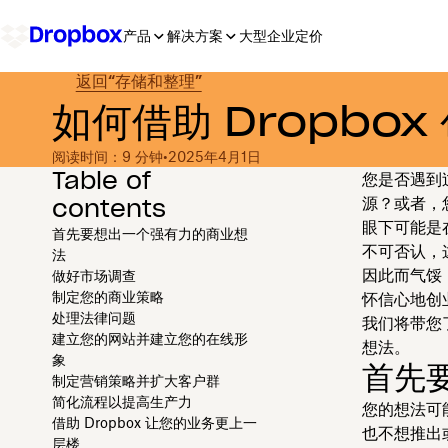
产品
解决方案
大型企业
定价
返回“存储和整理”
如何借助 Dropbo
阅读时间：9 分钟
•
2025年4月1日
Table of
您是否遇到
contents
源？或者，
眼下可能是
首先要想出一个强有力的商业想
不可否认，
法
因此而气馁
做好市场调查
制定您的商业策略
怀信心地创
处理法律问题
我们将带您
建立您的网站并建立您的在线形
想法。
象
首先
制定营销策略并扩大客户群
简化流程以提高生产力
您的想法可
借助 Dropbox 让您的业务更上一
也不想推出
层楼