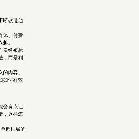
不断改进他
媒体、付费
兴趣。
而最终被标
法，而是利
义的内容。
如如何有效
能会有点让
量，这样您
多单调枯燥的