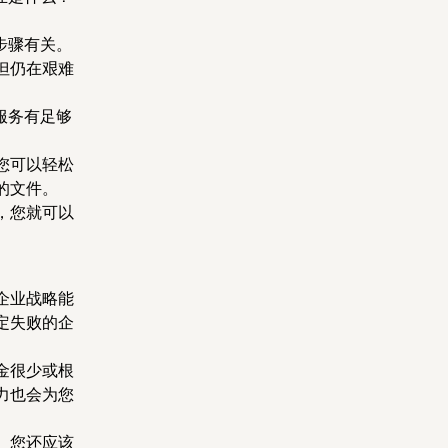
步骤有关。
但仍在艰难
服务有足够
您可以轻松
的文件。
，您就可以
企业战略能
定失败的企
金很少或根
力也会为您
。您还应该