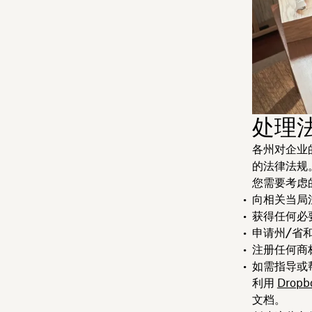
处理
各州对企业
的法律法规
您需要考虑
向相关当局
获得任何必
申请
州/省
注册任何
商
如需指导或
利用
Drop
文档。