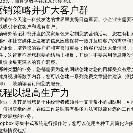
 36%，而且该数字在未来只会增加。
营销策略并扩大客户群
营销在今天这一科技发达的世界里变得日益重要。小企业主需要
以吸引潜在客户和现有客户。
场研究笔记和您开发的买家角色来定制您的营销活动。您在有机
邮件和社交媒体上发布的信息应该保持一致并反映客户的需求和
型企业，培养您的客户群和声誉很重要；给客户发送大量信息，
件，这肯定不是您想要的结局！相反，开始时不要采用信息淹没
反馈收集更深入的客户洞察。
哪种类型的业务，您都需要为您的网站创建对您的目标受众有意
健身视频等数字内容，您可以创建一系列免费文章提供建议（例
却），鼓励读者订阅您的服务。
流程以提高生产力
企业，尤其是当您是个体经营者或领导一支非常小的团队时，可
。值得庆幸的是，在线工作意味着有很多方法可以简化您的工作
于发展您的业务。
ropbox 等集中式系统进行操作时，您可以使用各种工具简化许
这些情况包括：