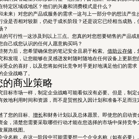
在特定区域或地区？他们的兴趣和消费模式是什么？
和未来）
对您的产品或服务的需求
—这与上一部分中的想法产生
行业是否相对较新，仍处于成长阶段？还是说它已经相当成熟，
场？
法的可行性
—这涉及到以上三点。您真的对您想要销售的产品或
您自己或您认识的任何人愿意购买吗？
些努力后，您希望确保您的笔记安全且易于检索。
借助云存储
，
究和发现，让您能够在灵感迸发时随时随地在任何设备上更新您
标受众的喜好，以及您将如何比竞争对手更好地满足他们的需求
的企业战略了。
您的商业策略
究目标市场一样，制定企业战略可能看似没有必要。但是，制定
有效地利用时间和资源，而不是贸然投入因计划和准备不足而注
述了您的目标、
增长
和财务计划以及总体愿景。即使您的启动资
资金，清楚您需要采取哪些行动才能在您选择的市场中保持竞争
发展路线图。
企业名称，在这一阶段中可能需要想一个企业名称（如有必要）