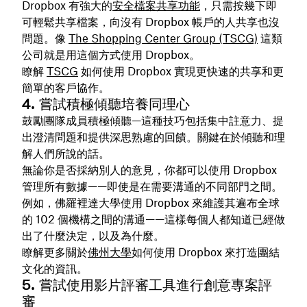
Dropbox 有強大的
安全檔案共享功能
，只需按幾下即
可輕鬆共享檔案，向沒有 Dropbox 帳戶的人共享也沒
問題。像
The Shopping Center Group (TSCG)
這類
公司就是用這個方式使用 Dropbox。
瞭解
TSCG
如何使用 Dropbox 實現更快速的共享和更
簡單的客戶協作。
4. 嘗試積極傾聽培養同理心
鼓勵團隊成員積極傾聽—這種技巧包括集中註意力、提
出澄清問題和提供深思熟慮的回饋。
關鍵在於傾聽和理
解人們所說的話。
無論你是否採納別人的意見，你都可以使用 Dropbox
管理所有數據——即使是在需要溝通的不同部門之間。
例如，佛羅裡達大學使用 Dropbox 來維護其遍布全球
的 102 個機構之間的溝通——這樣每個人都知道已經做
出了什麼決定，以及為什麼。
瞭解更多關於
佛州大學
如何使用 Dropbox 來打造團結
文化的資訊。
5. 嘗試使用影片評審工具進行創意專案評
審