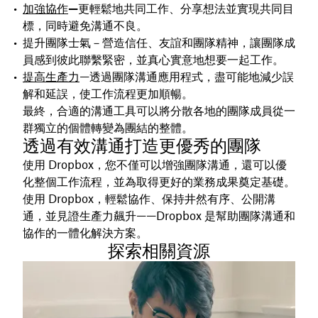
加強協作
—
更輕鬆地共同工作、分享想法並實現共同目
標，同時避免溝通不良。
提升團隊士氣－營造信任、友誼和團隊精神，讓團隊成
員感到彼此聯繫緊密，並真心實意地想要一起工作。
提高生產力
—透過團隊溝通應用程式，盡可能地減少誤
解和延誤，使工作流程更加順暢。
最終，合適的溝通工具可以將分散各地的團隊成員從一
群獨立的個體轉變為團結的整體。
透過有效溝通打造更優秀的團隊
使用 Dropbox，您不僅可以增強團隊溝通，還可以優
化整個工作流程，並為取得更好的業務成果奠定基礎。
使用 Dropbox，輕鬆協作、保持井然有序、公開溝
通，並見證生產力飆升——Dropbox 是幫助團隊溝通和
協作的一體化解決方案。
探索相關資源