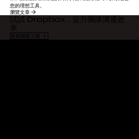
您的理想工具。
瀏覽文章
試試 Dropbox，提升團隊溝通效
率
凝聚團隊力量
Dropbox
產品
桌面應用程式
Plus
行動應用程式
Professional
整合
Business
功能
Enterprise
解決方案
Dash
安全性
DocSend
搶先體驗
Dropbox Sign
範本
Reclaim.ai
免費工具
方案
產品更新
功能
支援服務
傳送超大檔案
說明中心
傳送長影片
聯絡我們