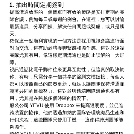
1. 抽出時間定期簽到
提高溝通效率的一個簡單而有效的策略是安排定期的團
隊會議，例如每日或每週的例會。在這裡，您可以討論
最新進展、分享回饋、解決任何問題或疑慮，或只是聊
天。
確保這一點順利實現的一個方法是採用視訊會議進行面
對面交流，這有助於培養聯繫感和協作感。這對於遠端
團隊尤其有用。像這樣定期溝通也是防止誤解的一大屏
障。
視訊通話比電子郵件往來更具互動性，但這真的取決於
你。有時，只需分享一個共享的簽到文檔鏈接，每個人
都可以按照自己的節奏更新，就足以讓團隊保持溝通並
朝著共同的目標努力。這對於與遠端團隊溝通也很有
用，尤其是在跨越多個時區的情況下。
服裝公司 YEVU 使用 Dropbox 來提高透明度，並促進
跨裝置的協作。他們透過加納的團隊管理紡織品生產和
行銷流程，這些團隊只使用手機——這使得跨洲團隊能
夠協作。
瞭解
YEVU
如何運用 Dropbox 實現更有效率的團隊協