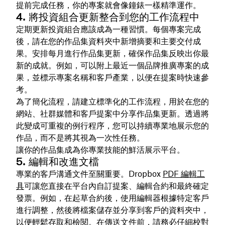
提前完成任務，你的專案就會像鐘錶一樣精準運作。
4. 將投資組合更新整合到您的工作流程中
定期更新投資組合應該成為一種習慣。每個專案完成
後，請在您的作品集資料夾中新增摘要和主要交付成
果。安排每月進行作品集更新，確保作品集反映出你最
新的成就。例如，可以附上最近一個品牌推廣專案的成
果，並標示專案名稱和客戶產業，以便在提案時快速參
考。
為了簡化流程，請建立標準化的工作流程，用於在您的
網站、社群媒體和客戶提案中分享作品集更新。透過將
此變成可重複的例行程序，您可以持續專業地展示您的
作品，而不是將其視為一次性任務。
讓你的作品集成為你專業技能的鮮活展示平台。
5. 編輯和改進文檔
專業的客戶溝通文件至關重要。Dropbox
PDF 編輯工
具
可讓您直接在平台內自訂提案、編輯合約和最終確定
發票。例如，在起草合約後，使用編輯器根據特定客戶
進行調整，然後將檔案儲存並分享到客戶的資料夾中，
以便輕鬆存取和檢閱。在傳送文件前，請務必仔細校對