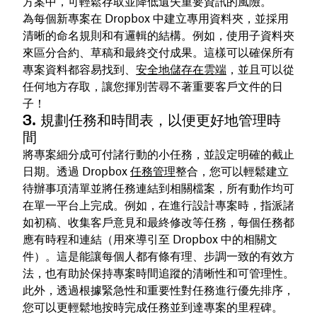
方案中，可輕鬆存取並降低遺失重要資訊的風險。
為每個新專案在 Dropbox 中建立專用資料夾，並採用
清晰的命名規則和有邏輯的結構。例如，使用子資料夾
來區分合約、草稿和最終交付成果。這樣可以確保所有
專案資料都容易找到、
安全地儲存在雲端
，並且可以從
任何地方存取，讓您揮別苦尋不著重要客戶文件的日
子！
3. 規劃任務和時間表，以便更好地管理時
間
將專案細分成可付諸行動的小任務，並設定明確的截止
日期。透過 Dropbox
任務管理
整合，您可以輕鬆建立
待辦事項清單並將任務連結到相關檔案，所有動作均可
在單一平台上完成。例如，在進行設計專案時，指派諸
如初稿、收集客戶意見和最終修改等任務，每個任務都
應有時程和連結（用來導引至 Dropbox 中的相關文
件）。這是能讓每個人都有條有理、步調一致的有效方
法，也有助於保持專案時間追蹤的清晰性和可管理性。
此外，透過根據緊急性和重要性對任務進行優先排序，
您可以更輕鬆地按時完成任務並到達專案的里程碑。