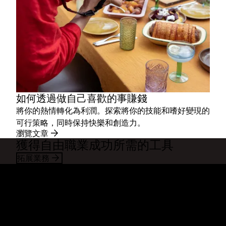
如何透過做自己喜歡的事賺錢
將你的熱情轉化為利潤。探索將你的技能和嗜好變現的
可行策略，同時保持快樂和創造力。
瀏覽文章
獲得自由職業成功所需的工具
拓展業務
Dropbox
產品
桌面應用程式
Plus
行動應用程式
Professional
整合
Business
功能
Enterprise
解決方案
Dash