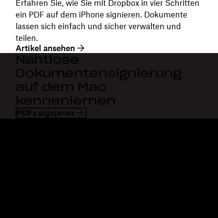
Erfahren Sie, wie Sie mit Dropbox in vier Schritten
ein PDF auf dem iPhone signieren. Dokumente
lassen sich einfach und sicher verwalten und
teilen.
Artikel ansehen
Nahtlose
Dokumentensignierung
auf dem Mac
kennenlernen
PDFs signieren
Dropbox
Produkte
Desktop-App
Plus
Mobile App
Professional
Integrationen
Business
Features
Enterprise
Lösungen
Dash
Sicherheit
DocSend
Vorabzugriff
Dropbox Sign
Vorlagen
Reclaim.ai