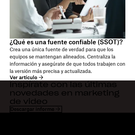
¿Qué es una fuente confiable (SSOT)?
Crea una única fuente de verdad para que los
equipos se mantengan alineados. Centraliza la
información y asegúrate de que todos trabajen con
la versión más precisa y actualizada.
Ver artículo
Inspírate con las últimas
novedades en marketing
de video
Descargar informe
Dropbox
Productos
Aplicación para escritorio
Plus
Aplicación para dispositivos
Professional