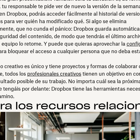
 tu responsable te pide ver de nuevo la versión de la seman
 en Dropbox, podrás acceder fácilmente al historial de versio
para ver quién ha modificado qué. Si algo se elimina
mente, que no cunda el pánico: Dropbox guarda automátic
guridad del contenido, de modo que tendrás el último archiv
 equipo lo retome. Y puede que quieras aprovechar la
confi
ra bloquear el acceso a cualquier persona que no deba estar 
 creativo es único y tiene proyectos y formas de colaborar 
e, todos los
profesionales creativos
tienen un objetivo en co
sultado posible de su trabajo. No importa cuál sea la próxim
 tengáis por delante: Dropbox tiene las herramientas neces
camino.
ra los recursos relaci