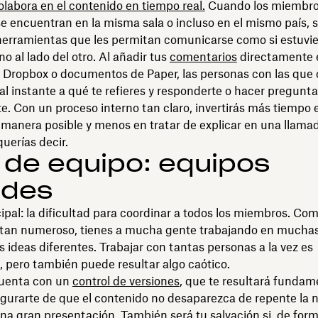
olabora en el contenido en tiempo real.
Cuando los miembro
e encuentran en la misma sala o incluso en el mismo país, 
herramientas que les permitan comunicarse como si estuvi
o al lado del otro. Al añadir tus
comentarios
directamente 
e Dropbox o documentos de Paper, las personas con las que 
al instante a qué te refieres y responderte o hacer pregunt
. Con un proceso interno tan claro, invertirás más tiempo e
 manera posible y menos en tratar de explicar en una llama
uerías decir.
 de equipo: equipos
ndes
ipal: la dificultad para coordinar a todos los miembros. Co
s tan numeroso, tienes a mucha gente trabajando en muchas
ideas diferentes. Trabajar con tantas personas a la vez es
, pero también puede resultar algo caótico.
cuenta con un
control de versiones
, que te resultará fundame
egurarte de que el contenido no desaparezca de repente la 
una gran presentación. También será tu salvación si, de for