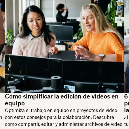
Cómo simplificar la edición de vídeos en
6
equipo
p
l
Optimiza el trabajo en equipo en proyectos de vídeo
on
con estos consejos para la colaboración. Descubre
¿L
cómo compartir, editar y administrar archivos de vídeo
tu