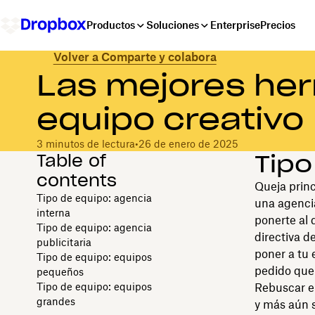
Productos
Soluciones
Enterprise
Precios
Volver a Comparte y colabora
Las mejores her
equipo creativo
3 minutos de lectura
•
26 de enero de 2025
Table of
Tipo
contents
Queja princ
Tipo de equipo: agencia
una agencia
interna
ponerte al 
Tipo de equipo: agencia
directiva d
publicitaria
poner a tu 
Tipo de equipo: equipos
pedido que 
pequeños
Tipo de equipo: equipos
Rebuscar en
grandes
y más aún s