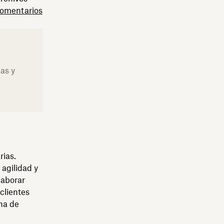
comentarios
as y
rias.
agilidad y
laborar
clientes
ha de