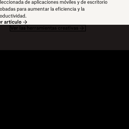
leccionada de aplicaciones móviles y de escritorio
obadas para aumentar la eficiencia y la
oductividad.
r artículo
Ver las herramientas creativas
ecursos
Empresa
og
Acerca de nosotros
tividades
Trabaja con nosotros
periencias de clientes
Relaciones con inversores
blioteca de recursos
Responsabilidad corporativa
sarrolladores
ros de la comunidad
comendaciones
cios revendedores
cios de integración
cuentra un socio