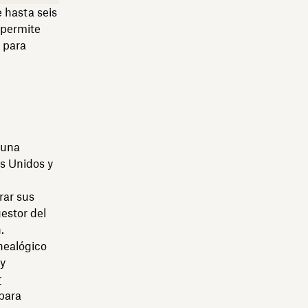
 hasta seis
e permite
 para
 una
os Unidos y
rar sus
estor del
.
nealógico
 y
r
para