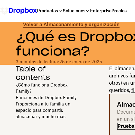
Productos
Soluciones
Enterprise
Precios
Volver a Almacenamiento y organización
¿Qué es Dropbo
funciona?
3 minutos de lectura
•
25 de enero de 2025
Table of
El almacena
contents
archivos fa
otros) en u
¿Cómo funciona Dropbox
queridos,
f
Family?
Funciones de Dropbox Family
Almac
Proporciona a tu familia un
espacio para compartir,
Documen
almacenar y mucho más.
en un s
Prueba