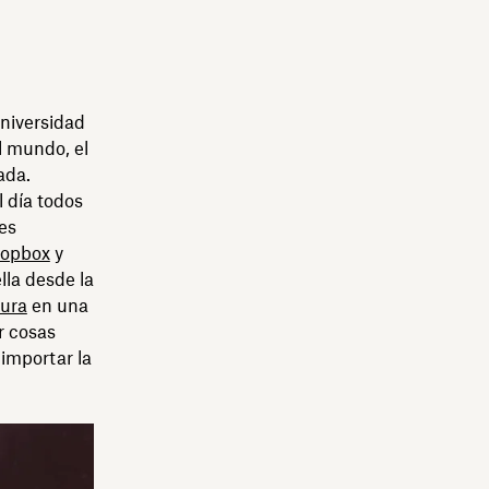
universidad
l mundo, el
ada.
 día todos
es
ropbox
y
lla desde la
gura
en una
ar cosas
importar la