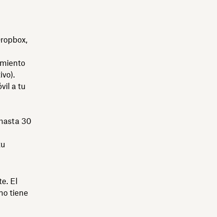
Dropbox,
amiento
ivo).
il a tu
(hasta 30
tu
e. El
no tiene