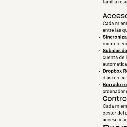
familia resu
Acceso
Cada miemb
entre las q
Sincroniza
manteniendo
Subidas d
cuenta de 
automática
Dropbox R
días) en ca
Borrado r
ordenador s
Contro
Cada miemb
gestor del 
acceso a ar