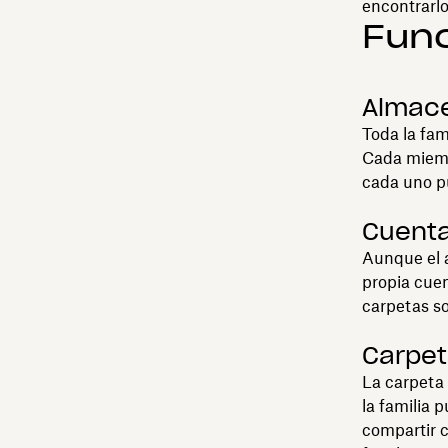
encontrarlo
Func
Almac
Toda la fa
Cada miemb
cada uno p
Cuenta
Aunque el 
propia cuen
carpetas s
Carpet
La carpeta
la familia 
compartir 