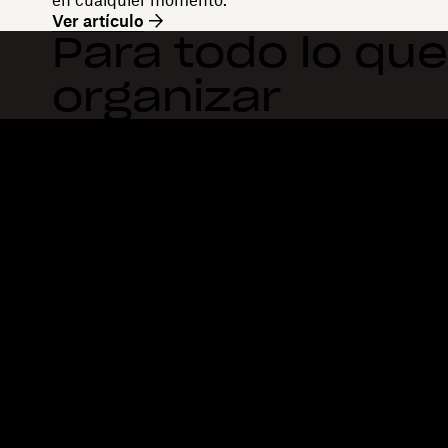
Ver artículo
Para todo lo que
organizar
Dropbox
Productos
Aplicación para escritorio
Plus
Aplicación móvil
Professional
Integraciones
Business
Funciones
Enterprise
Soluciones
Dash
Seguridad
DocSend
Acceso preliminar
Dropbox Sign
Plantillas
Reclaim.ai
Herramientas gratuitas
Planes
Actualizaciones del produc