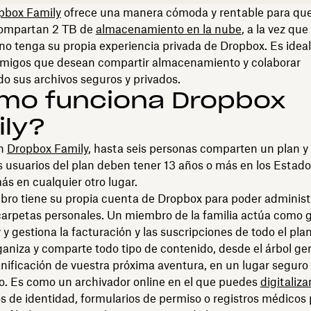
pbox Family
ofrece una manera cómoda y rentable para que
ompartan 2 TB de
almacenamiento en la nube
, a la vez qu
o tenga su propia experiencia privada de Dropbox. Es ideal
 amigos que desean compartir almacenamiento y colaborar
o sus archivos seguros y privados.
mo funciona Dropbox
ily?
an
Dropbox Family
, hasta seis personas comparten un plan y
s usuarios del plan deben tener 13 años o más en los Estad
ás en cualquier otro lugar.
ro tiene su propia cuenta de Dropbox para poder administ
carpetas personales. Un miembro de la familia actúa como g
 y gestiona la facturación y las suscripciones de todo el plan
aniza y comparte todo tipo de contenido, desde el árbol ge
anificación de vuestra próxima aventura, en un lugar seguro
o. Es como un archivador online en el que puedes
digitaliza
 de identidad, formularios de permiso o registros médicos 