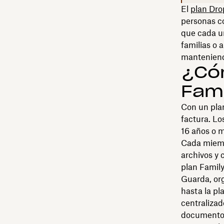
El
plan Dro
personas c
que cada un
familias o
manteniend
¿Có
Fam
Con un pl
factura. Lo
16 años o m
Cada miemb
archivos y 
plan Family
Guarda, org
hasta la pl
centralizad
documentos