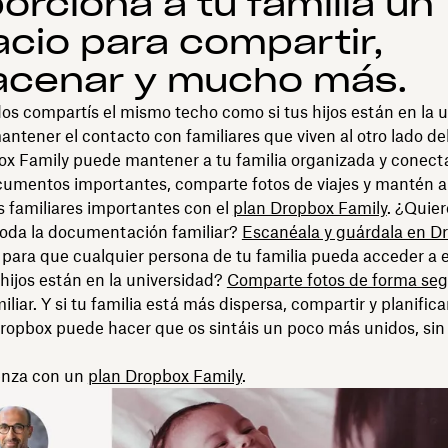
orciona a tu familia un
cio para compartir,
acenar y mucho más.
dos compartís el mismo techo como si tus hijos están en la 
antener el contacto con familiares que viven al otro lado de
ox Family puede mantener a tu familia organizada y conect
umentos importantes, comparte fotos de viajes y mantén al
s familiares importantes con el
plan Dropbox Family
. ¿Quier
 toda la documentación familiar?
Escanéala y guárdala en D
a para que cualquier persona de tu familia pueda acceder a e
hijos están en la universidad?
Comparte fotos de forma se
iliar. Y si tu familia está más dispersa, compartir y planific
ropbox puede hacer que os sintáis un poco más unidos, sin 
enza con un
plan Dropbox Family
.