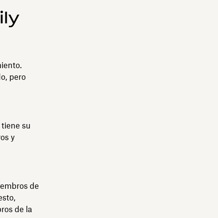
ly
iento.
o, pero
tiene su
os y
miembros de
esto,
ros de la