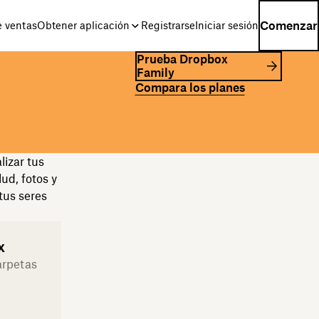
Comenzar
e ventas
Obtener aplicación
Registrarse
Iniciar sesión
Prueba Dropbox
Family
Compara los planes
lizar tus
ud, fotos y
tus seres
x
arpetas