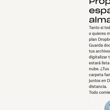
Prop
espa
alm
Tanto si to
o quieres m
plan Dropb
Guarda doc
tus archivo
digitalizar
estará list
nube. ¿Tus 
carpeta fam
juntos en D
distancia.
Todo comi