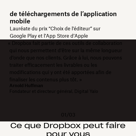
de téléchargements de l’application
mobile
Lauréate du prix “Choix de l’éditeur” sur
Google Play et l’App Store d’Apple
« Dropbox fait partie de ces outils de collaboration
qui nous permettent d’être sur la même longueur
d’onde que nos clients. Grâce à lui, nous pouvons
traiter efficacement les livrables ou les
modifications qui y ont été apportées afin de
finaliser les contenus plus tôt. »
Arnold Huffman
Fondateur et directeur général, Digital Yalo
01/03
Ce que Dropbox peut faire
pour vous