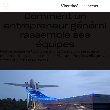
S’inscrire
Se connecter
Comment un
entrepreneur général
rassemble ses
équipes
Pour les équipes de Centric, rester organisées au bureau et sur le
chantier n’est pas une mince affaire. Mais avec Dropbox, elles peuvent
s’appuyer sur des bases solides.