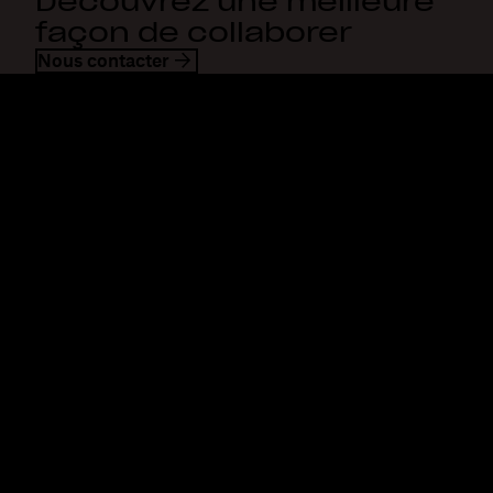
Découvrez une meilleure
façon de collaborer
Nous contacter
Dropbox
Produits
Application de bureau
Plus
Application mobile
Professional
Intégrations
Business
Fonctionnalités
Enterprise
Solutions
Dash
Sécurité
DocSend
Accès en avant-première
Dropbox Sign
Modèles
Reclaim.ai
Outils gratuits
Forfaits
Mises à jour des produits
Fonctionnalités
Assistance
Envoi de fichiers
Centre d’assistance
volumineux
Nous contacter
Envoyer de longues vidéos
Confidentialité et
Stockage de photos dans le
conditions
nuage
Politique en matière de