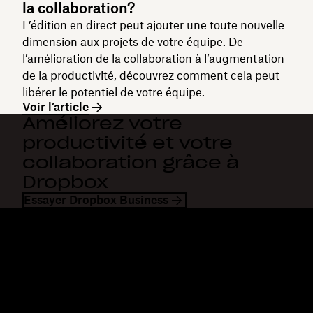
la collaboration?
L’édition en direct peut ajouter une toute nouvelle
dimension aux projets de votre équipe. De
l’amélioration de la collaboration à l’augmentation
de la productivité, découvrez comment cela peut
libérer le potentiel de votre équipe.
Voir l’article
Améliorez votre
productivité et votre
collaboration grâce à
Dropbox
Essayer Dropbox Business
Dropbox
Produits
Application de bureau
Plus
Application mobile
Professional
Intégrations
Business
Fonctionnalités
Enterprise
Solutions
Dash
Sécurité
DocSend