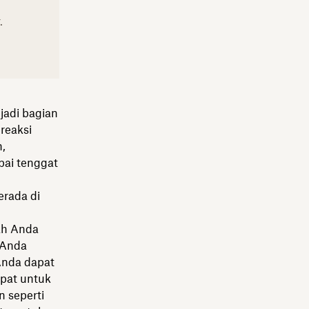
.
jadi bagian
reaksi
,
pai tenggat
erada di
ah Anda
Anda
Anda dapat
pat untuk
 seperti