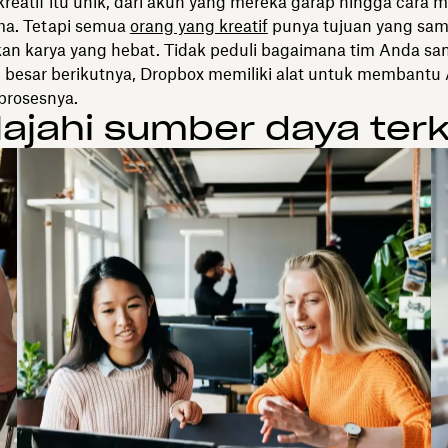
kreatif itu unik, dari akun yang mereka garap hingga cara 
ma. Tetapi semua
orang yang kreatif
punya tujuan yang sam
an karya yang hebat. Tidak peduli bagaimana tim Anda sa
 besar berikutnya, Dropbox memiliki alat untuk membantu 
prosesnya.
lajahi sumber daya terk