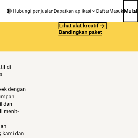
Mulai
Hubungi penjualan
Dapatkan aplikasi
Daftar
Masuk
Lihat alat kreatif
Bandingkan paket
if di
a
oyek dengan
 umpan
l dan
i menit-
gan
k
kami dan