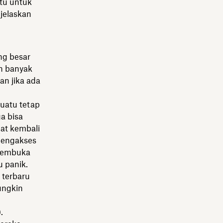
tu untuk
jelaskan
ng besar
n banyak
an jika ada
uatu tetap
a bisa
hat kembali
mengakses
 membuka
u panik.
 terbaru
ungkin
.