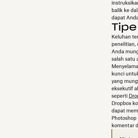
instruksi
balik ke d
dapat Anda
Tipe
Keluhan ter
penelitian,
Anda mungk
salah satu
Menyelamat
kunci untu
yang mungk
eksekutif 
seperti
Dro
Dropbox ko
dapat memb
Photoshop 
komentar d