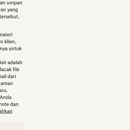
aan umpan
ran yang
ersebut.
materi
n klien,
nya untuk
sir adalah
acak file
il dari
g aman
aru.
i Anda
ynote dan
ahkan