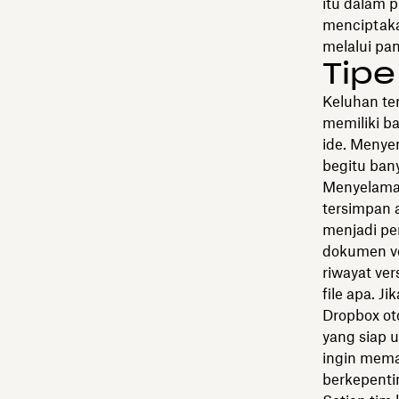
itu dalam 
menciptaka
melalui pa
Tipe
Keluhan te
memiliki b
ide. Menye
begitu ban
Menyelamat
tersimpan 
menjadi pen
dokumen ve
riwayat ve
file apa. J
Dropbox ot
yang siap 
ingin mem
berkepenti