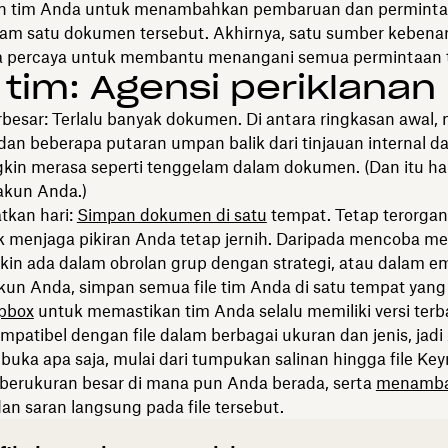
kan tim Anda untuk menambahkan pembaruan dan permint
alam satu dokumen tersebut. Akhirnya, satu sumber kebena
 percaya untuk membantu menangani semua permintaan t
 tim: Agensi periklanan
besar: Terlalu banyak dokumen. Di antara ringkasan awal, 
 dan beberapa putaran umpan balik dari tinjauan internal da
in merasa seperti tenggelam dalam dokumen. (Dan itu ha
 akun Anda.)
kan hari:
Simpan dokumen di satu
tempat. Tetap terorgani
k menjaga pikiran Anda tetap jernih. Daripada mencoba mel
in ada dalam obrolan grup dengan strategi, atau dalam ema
akun Anda, simpan semua file tim Anda di satu tempat yan
pbox
untuk memastikan tim Anda selalu memiliki versi terb
mpatibel dengan file dalam berbagai ukuran dan jenis, jad
uka apa saja, mulai dari tumpukan salinan hingga file Ke
berukuran besar di mana pun Anda berada, serta
menamb
an saran langsung pada file tersebut.