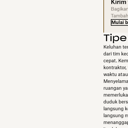
Kirim
Bagikan
Tambahk
Mulai b
Tipe
Keluhan te
dari tim ke
cepat. Kem
kontraktor
waktu atau
Menyelamat
ruangan y
memerlukan
duduk ber
langsung k
langsung m
menanggapi