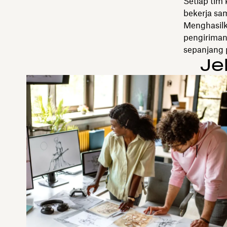
Setiap tim 
bekerja sa
Menghasilk
pengiriman
sepanjang 
Je