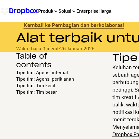
Produk
Solusi
Enterprise
Harga
Kembali ke Pembagian dan berkolaborasi
Alat terbaik unt
Waktu baca 3 menit
•
26 Januari 2025
Table of
Tipe
contents
Keluhan ter
Tipe tim: Agensi internal
sebuah age
Tipe tim: Agensi periklanan
berhubunga
Tipe tim: Tim kecil
petinggi. 
Tipe tim: Tim besar
tim kreati
balik, wak
notifikasi
menit terak
Menyelamat
Dropbox Pa