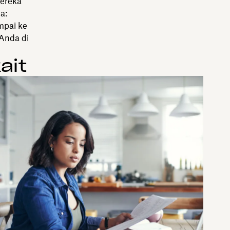
mereka
a:
mpai ke
Anda di
ait