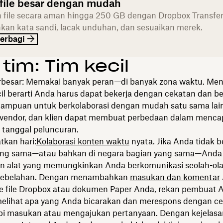
 file besar dengan mudah
 file secara aman hingga 250 GB dengan Dropbox Transfer
an kata sandi, lacak unduhan, dan sesuaikan merek.
erbagi
 tim: Tim kecil
rbesar: Memakai banyak peran—di banyak zona waktu. Men
cil berarti Anda harus dapat bekerja dengan cekatan dan be
ampuan untuk berkolaborasi dengan mudah satu sama lain
, vendor, dan klien dapat membuat perbedaan dalam menca
 tanggal peluncuran.
kan hari:
Kolaborasi konten waktu
nyata. Jika Anda tidak b
ang sama—atau bahkan di negara bagian yang sama—Anda
 alat yang memungkinkan Anda berkomunikasi seolah-ol
sebelahan. Dengan menambahkan
masukan dan komentar
e file Dropbox atau dokumen Paper Anda, rekan pembuat 
elihat apa yang Anda bicarakan dan merespons dengan ce
 masukan atau mengajukan pertanyaan. Dengan kejelasan