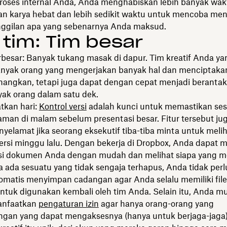
proses internal Anda, Anda menghabiskan lebih banyak wak
n karya hebat dan lebih sedikit waktu untuk mencoba men
nggilan apa yang sebenarnya Anda maksud.
 tim: Tim besar
rbesar: Banyak tukang masak di dapur. Tim kreatif Anda ya
anyak orang yang mengerjakan banyak hal dan menciptaka
nangkan, tetapi juga dapat dengan cepat menjadi berantak
yak orang dalam satu dek.
kan hari:
Kontrol versi
adalah kunci untuk memastikan ses
aman di malam sebelum presentasi besar. Fitur tersebut jug
yelamat jika seorang eksekutif tiba-tiba minta untuk meli
rsi minggu lalu. Dengan bekerja di Dropbox, Anda dapat 
rsi dokumen Anda dengan mudah dan melihat siapa yang
ika ada sesuatu yang tidak sengaja terhapus, Anda tidak perl
omatis menyimpan cadangan agar Anda selalu memiliki file
untuk digunakan kembali oleh tim Anda. Selain itu, Anda m
anfaatkan
pengaturan izin
agar hanya orang-orang yang
ngan yang dapat mengaksesnya (hanya untuk berjaga-jaga)