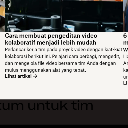
Cara membuat pengeditan video
6
kolaboratif menjadi lebih mudah
m
w
Perlancar kerja tim pada proyek video dengan kiat-kiat
kolaborasi berikut ini. Pelajari cara berbagi, mengedit,
Ha
dan mengelola file video bersama tim Anda dengan
An
mulus menggunakan alat yang tepat.
ka
Lihat artikel
un
Li
um untuk tim