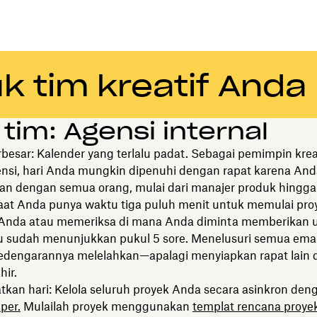
uk tim kreatif Anda
 tim: Agensi internal
besar: Kalender yang terlalu padat. Sebagai pemimpin kreat
nsi, hari Anda mungkin dipenuhi dengan rapat karena And
n dengan semua orang, mulai dari manajer produk hingga
Saat Anda punya waktu tiga puluh menit untuk memulai pr
f Anda atau memeriksa di mana Anda diminta memberikan
tu sudah menunjukkan pukul 5 sore. Menelusuri semua emai
 kedengarannya melelahkan—apalagi menyiapkan rapat lain d
hir.
kan hari: Kelola seluruh proyek Anda secara asinkron den
per.
Mulailah proyek menggunakan
templat rencana proye