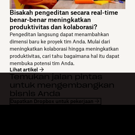
Bisakah pengeditan secara real-time
benar-benar meningkatkan
produktivitas dan kolaborasi?
Pengeditan langsung dapat menambahkan
dimensi baru ke proyek tim Anda. Mulai dari
meningkatkan kolaborasi hingga meningkatkan
produktivitas, cari tahu bagaimana hal itu dapat
membuka potensi tim Anda.
Lihat artikel
Temukan jalan pintas
untuk mengembangkan
bisnis Anda
Dapatkan Dropbox untuk pekerjaan
Dropbox
Produk
Aplikasi desktop
Plus
Aplikasi mobile
Professional
Integrasi
Business