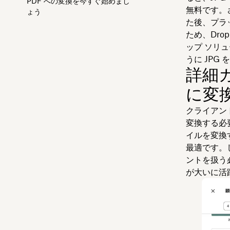
PDF への変換を今すぐ始めまし
無料です。
ょう
た後、プラ
ため、Dr
ップ ソリ
うに JPG
詳細ガ
に変
クライアント
変換する必要
イルを変換
最適です。
ントを扱う
が大いに活