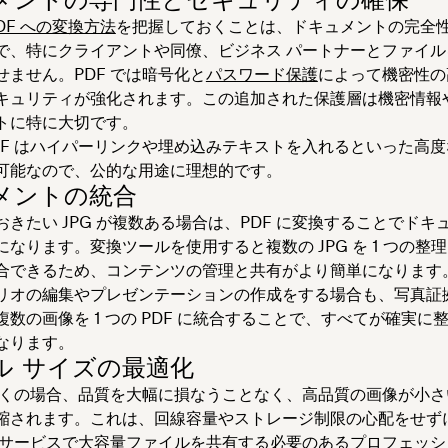
PDF への変換方法
を把握しておくことは、ドキュメントの完全
で、特にクライアントや同僚、ビジネス パートナーとファイル
せません。PDF では暗号化と
パスワード保護
によって機密性の
キュリティが強化されます。この追加された保護層は機密情報
トに特に大切です。
DF はハイパーリンクや埋め込みテキストを入れるといった高
可能なので、公的な用途に理想的です。
メントの統合
おきたい JPG が複数ある場合は、PDF に変換することでドキ
なります。変換ツールを使用すると複数の JPG を 1 つの整理
合できるため、コンテンツの管理と共有がより簡単になります
リオの編集やプレゼンテーションの作成をする場合も、写真証
数の画像を 1 つの PDF に統合することで、すべてが確実に
なります。
ル サイズの最適化
は多くの場合、品質を大幅に損なうことなく、高品質の画像が小
縮されます。これは、回線容量やストレージ制限の心配をせず
 サービスで
大容量ファイルを共有
する必要のあるプロフェッシ