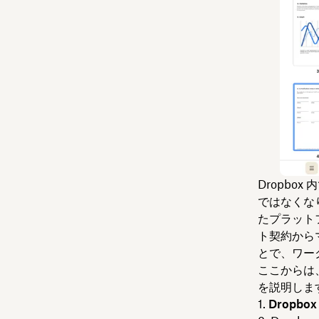
Dropbo
ではなくな
たプラット
ト契約からマ
とで、ワー
ここからは、
を説明しま
Dropb