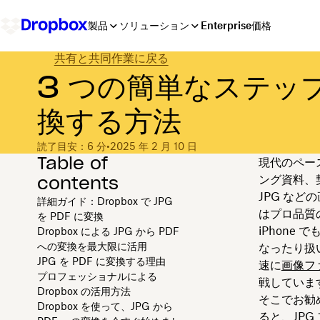
製品
ソリューション
Enterprise
価格
共有と共同作業に戻る
3 つの簡単なステップ
換する方法
読了目安：6 分
•
2025 年 2 月 10 日
Table of
現代のペー
contents
ング資料、
JPG など
詳細ガイド：Dropbox で JPG
はプロ品質
を PDF に変換
iPhon
Dropbox による JPG から PDF
への変換を最大限に活用
なったり扱
JPG を PDF に変換する理由
速に
画像フ
プロフェッショナルによる
戦していま
Dropbox の活用方法
そこでお勧め
Dropbox を使って、JPG から
ると、JP