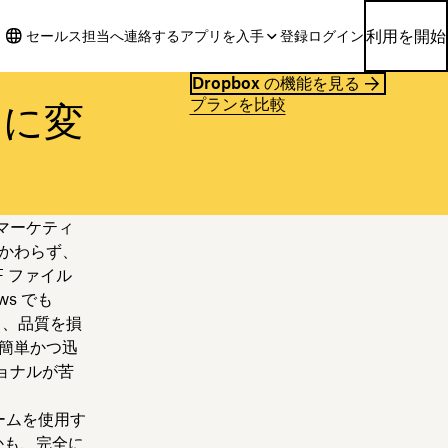
利用を開始
セールス担当へ連絡する
アプリを入手
登録
ログイン
Dropbox の機能を見る
プランを比較
 に変
マーケティ
かわらず、
F ファイル
s でも
し、品質を損
簡単かつ迅
ョナルが苦
ォームを使用す
かも、完全に