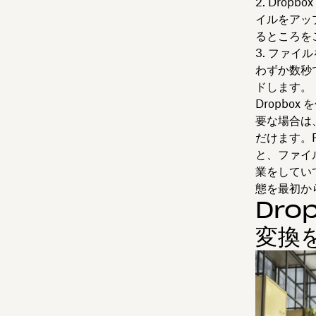
Dropb
イルをアッ
るところを
ファイル
わずか数秒
ド
します。
Dropbo
要な場合は
だけます。P
と、ファイ
業をしてい
態を最初か
Dro
変換