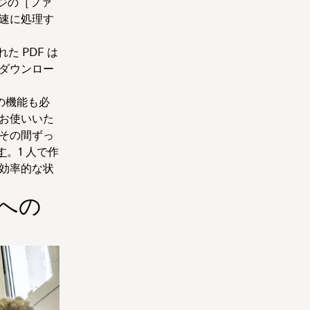
ジの［
ファ
迅速に処理す
 PDF は
ダウンロー
外の機能も必
をお使いいた
その間ずっ
す
。1 人で作
た効率的な状
 への