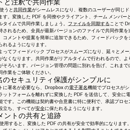
トと注釈で共同作業
 を使うと
共同作業
がシームレスになり、複数のユーザーが同じド
ます。変換した PDF を同僚やクライアント、チーム メンバー
ルタイムで共同作業しましょう。
ファイルを同期する
ことで Dr
持されるため、全員が最新バージョンのファイルで共同作業を
。コメントや提案を簡単に追加できるため、フィードバックを
られるようになります。
よってフィードバック プロセスがスムーズになり、延々とメー
がなくなります。共同作業がリアルタイムで行われるので、よ
がそろいます。バージョン管理の問題に別れを告げ、これまで
同作業をご体験ください。
名のセキュリティ保護がシンプルに
に署名が必要なら、Dropbox の
電子署名
機能でプロセスがシ
ラットフォームを離れずに変換した PDF を送信して、安全に
能です。この機能は契約書や合意書に特に便利で、承認プロセ
役立ち、すべてが
安全
に保たれるようになります。
メントの共有と追跡
x を使用すると、変換した PDF の共有が安全で効率的になります