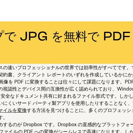
で JPG を無料で PDF
スの速いプロフェッショナルの世界では効率性がすべてです。
契約書、クライアント レポートのいずれを作成しているかにか
の画像を PDF に変換することは往々にして課題になります。PD
の視認性とデバイス間の互換性が広く認められており、Window
e でも安全なドキュメント共有に好まれるファイル形式です。しか
いにくいサード パーティ製アプリを使用したりすることなく、
ァイルを変換
する方法を見つけることに、多くのプロフェッシ
す。
するのが Dropbox です。Dropbox の直感的なプラットフ
G ファイルの PDF への変換がシームレスで高速になります。し