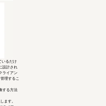
しているだけ
に設計され
クライアン
て管理するこ
変換する方法
成
します。