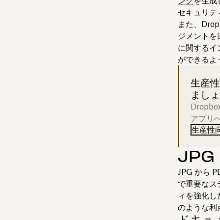
ンク
を生成
セキュリテ
また、Drop
ジメントを
に関するイ
ができるよ
生産性
ましょ
Drop
アプリ
生産性
JPG
JPG か
で重要なス
ィを強化し
のような利
ドキュ