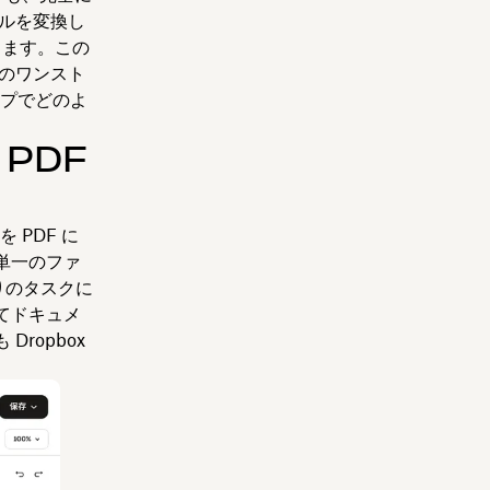
イルを変換し
きます。この
ルのワンスト
ップでどのよ
 PDF
 PDF に
、単一のファ
りのタスクに
てドキュメ
ropbox