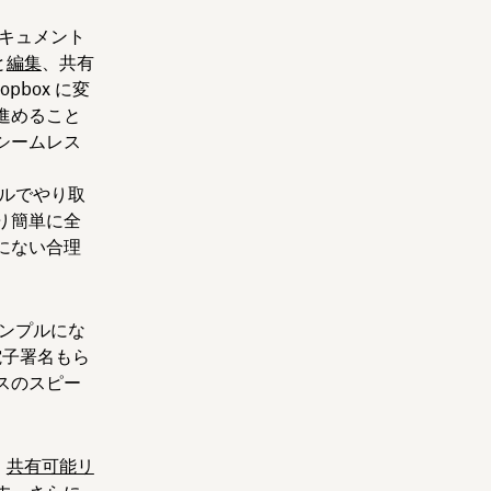
キュメント
と
編集
、共有
opbox に変
進めること
シームレス
ルでやり取
り簡単に全
にない合理
ンプルにな
電子署名もら
スのスピー
。
共有可能リ