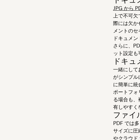
JPG から 
上で不可欠
際には欠か
メントのセ
ドキュメン
さらに、P
ット設定も
ドキュ
一緒にして
がシンプルに
に簡単に統
ポートフォ
る場合も、複
有しやすく
ファイ
PDF で
サイズに圧
やクラウド