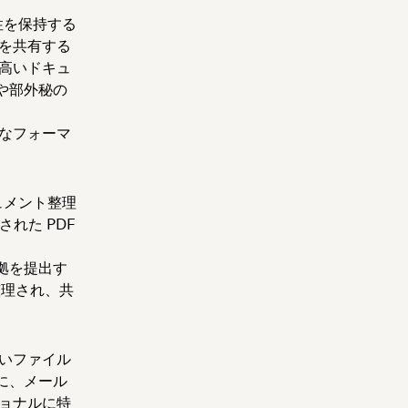
性を保持する
を共有する
高いドキュ
や部外秘の
度なフォーマ
ュメント整理
された PDF
。
拠を提出す
整理され、共
さいファイル
に、メール
ョナルに特