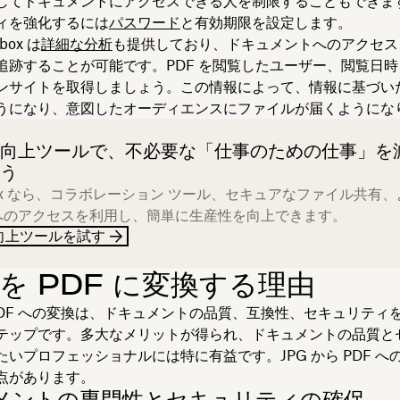
してドキュメントにアクセスできる人を制限することもできま
ィを強化するには
パスワード
と有効期限を設定します。
box は
詳細な分析
も提供しており、ドキュメントへのアクセス
追跡することが可能です。PDF を閲覧したユーザー、閲覧日
ンサイトを取得しましょう。この情報によって、情報に基づい
うになり、意図したオーディエンスにファイルが届くようにな
向上ツールで、不必要な「仕事のための仕事」を
う
box なら、コラボレーション ツール、セキュアなファイル共有
へのアクセスを利用し、簡単に生産性を向上できます。
向上ツールを試す
 を PDF に変換する理由
ら PDF への変換は、ドキュメントの品質、互換性、セキュリティ
テップです。多大なメリットが得られ、ドキュメントの品質と
たいプロフェッショナルには特に有益です。JPG から PDF へ
点があります。
メントの専門性とセキュリティの確保