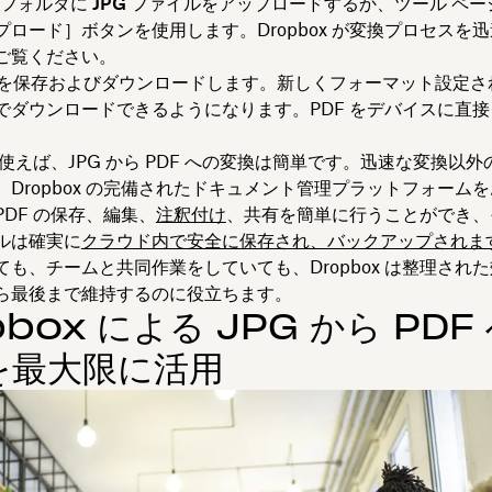
ox フォルダに
JPG ファイルをアップロード
するか、ツール ペー
プロード
］ボタンを使用します。Dropbox が変換プロセスを
ご覧ください。
を保存およびダウンロード
します。新しくフォーマット設定された
でダウンロードできるようになります。PDF をデバイスに直接
x を使えば、JPG から PDF への変換は簡単です。迅速な変換以
、Dropbox の完備されたドキュメント管理プラットフォーム
DF の保存、編集、
注釈付け
、共有を簡単に行うことができ、
ルは確実に
クラウド内で安全に保存され、バックアップされま
ても、チームと共同作業をしていても、Dropbox は整理され
ら最後まで維持するのに役立ちます。
pbox による JPG から PDF
を最大限に活用