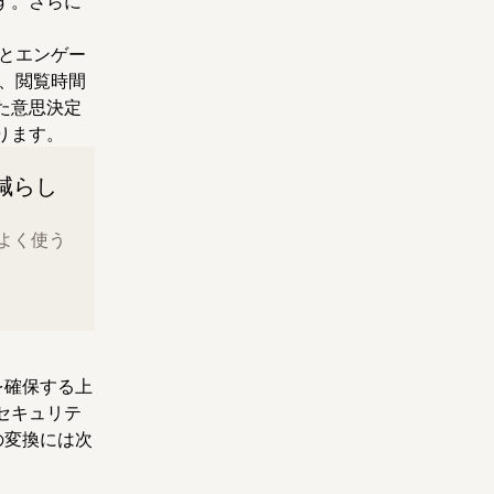
す。さらに
とエンゲー
時、閲覧時間
た意思決定
ります。
減らし
、よく使う
を確保する上
セキュリテ
の変換には次