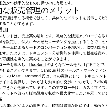
系的
かつ効率的なものに保つのに有用です。
的な販売管理のメリット
売管理は単なる概念ではなく、具体的なメリットを提示してビ
することができます。
増加
メリットは、売上高の増加です。戦略的な販売アプローチを取
標を設定し、個人に合わせたコーチングを提供することで、セー
、チームによるリードのコンバージョンを増やし、収益創出を
ます。たとえば、
ドキュメント分析
機能を使用して販売提案を
の可能性を劇的に高めることができます。
ローチを導入し、
DocSend
のようなツールを活用することで
させることができます。Campus 社のセールス・マーケティ
デントの
Matt Hammond 氏は
、その実例として、ドキュメント
サイトを提供し、それがより効果的な交渉につながり、7 桁の
ができたかを語っています。このアプローチは、カスタマイズ
ーゲットを絞った販売戦略が収益を最大化することを示してい
率
スの速いビジネスの世界では、時間は貴重な財産です。効果的