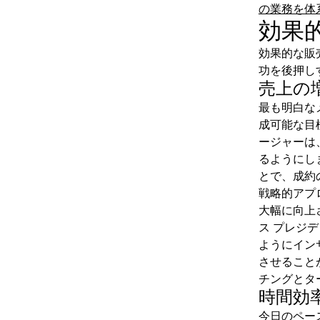
の業務を体
効果
効果的な販
功を後押し
売上の
最も明白な
成可能な目
ージャーは
るようにし
とで、成約
戦略的アプ
大幅に向上
ス プレジ
ようにイン
させること
チングとタ
時間効
今日のペー