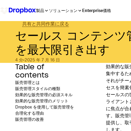
製品
ソリューション
Enterprise
価格
共有と共同作業に戻る
セールス コンテンツ
を最大限引き出す
4 分
•
2025 年 7 月 16 日
Table of
効果的な販
contents
集中するた
それがチー
販売管理とは
セスを簡素
販売管理スタイルの種類
セールスの
効果的な販売管理の必須スキル
効果的な販売管理のメリット
ライアント
Dropbox を使用して販売管理を
に焦点が合
合理化する理由
す。販売管
販売管理の改善
提供し、取
します。