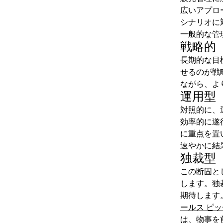
広いアプロ
シナリオに
一般的な管
戦略的
長期的な目
せるのが戦
ながら、よ
運用型
対照的に、
効率的に遂
に重点を置
速やかに結
独裁型
この断固と
します。独
期待します
ールス ピッ
は、物事を