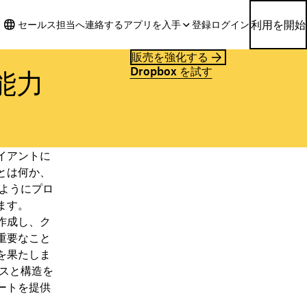
利用を開始
セールス担当へ連絡する
アプリを入手
登録
ログイン
販売を強化する
Dropbox を試す
能力
イアントに
とは何か、
のようにプロ
ます。
作成し、ク
重要なこと
を果たしま
スと構造を
ートを提供