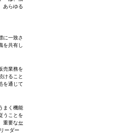
、あらゆる
標に一致さ
識を共有し
販売業務を
続けること
処を通じて
うまく機能
従うことを
。重要な
セ
リーダー