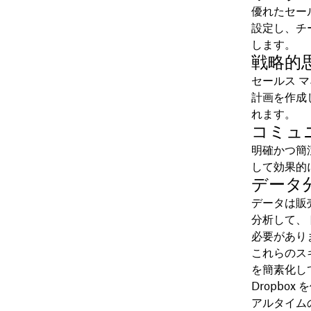
優れたセー
設定し、チ
します。
戦略的
セールス 
計画を作成
れます。
コミュ
明確かつ簡
して効果的
データ
データは販
分析して、
必要があり
これらのス
を簡素化し
Dropbo
アルタイム