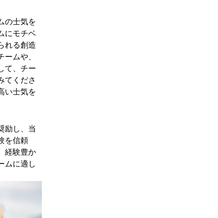
ムの士気を
ムにモチベ
られる創造
チームや、
して、チー
みてくださ
高い士気を
奨励し、当
験を信頼
、経験豊か
ームに適し