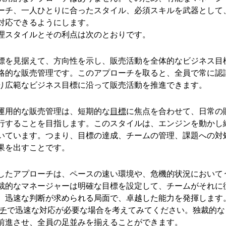
ーチ、一人ひとりに合ったスタイル、必須スキルを武器として
対応できるようにします。
理スタイルとその利点は次のとおりです。
標を見据えて、方向性を示し、販売活動を全体的なビジネス目
略的な販売管理です。このアプローチを取ると、全員で常に認
り広範なビジネス目標に沿って販売活動を推進できます。
運用的な販売管理は、短期的な
目標
に焦点を合わせて、日常の
行することを目指します。このスタイルは、エンジンを動かし
いています。つまり、目標の達成、チームの管理、課題への対
果を出すことです。
したアプローチは、ペースの速い環境や、危機的状況において
裁的なマネージャーは明確な目標を設定して、チームがそれに
。迅速な判断が求められる局面で、卓越した能力を発揮します
チ
で迅速な対応が必要な場合を考えてみてください。独裁的な
前進させ、全員の足並みを揃えることができます。