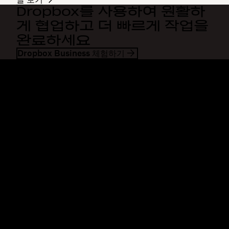
Dropbox를 사용하여 원활하
게 협업하고 더 빠르게 작업을
완료하세요
Dropbox Business 체험하기
Dropbox
제품
데스크톱 앱
Plus
모바일 앱
Professional
통합
Business
기능
Enterprise
솔루션
Dash
보안
DocSend
미리 체험하기
Dropbox Sign
템플릿
Reclaim.ai
무료 도구
요금제
제품 업데이트
기능
지원
대용량 파일 전송
도움말 센터
긴 동영상 전송
문의하기
클라우드 사진 스토리지
개인정보처리방침 및 이용약관