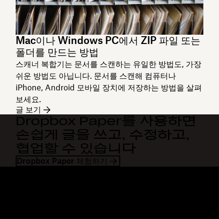
Mac이나 Windows PC에서 ZIP 파일 또는
폴더를 만드는 방법
스캐너 복합기는 문서를 스캔하는 유일한 방법도, 가장
쉬운 방법도 아닙니다. 문서를 스캔해 컴퓨터나
iPhone, Android 모바일 장치에 저장하는 방법을 살펴
보세요.
글 보기
Dropbox Paper를 사용하면
손쉽게 글을 쓰고, 수정하고,
협업할 수 있습니다
Dropbox Paper 체험하기
Dropbox
제품
데스크톱 앱
Plus
모바일 앱
Professional
통합
Business
기능
Enterprise