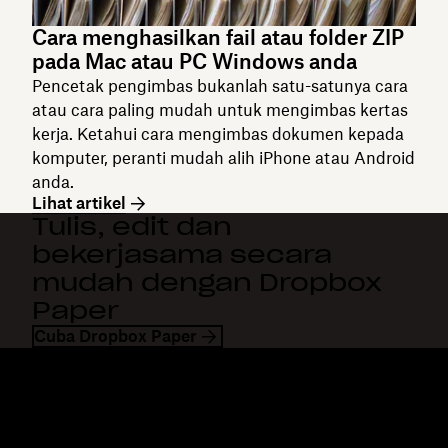
Cara menghasilkan fail atau folder ZIP
pada Mac atau PC Windows anda
Pencetak pengimbas bukanlah satu-satunya cara
atau cara paling mudah untuk mengimbas kertas
kerja. Ketahui cara mengimbas dokumen kepada
komputer, peranti mudah alih iPhone atau Android
anda.
Lihat artikel
Tulis, edit dan
bekerjasama secara
mudah dengan Dropbox
Paper
Cuba Dropbox Paper
Dropbox
Produk
Apl desktop
Plus
Apl mudah alih
Professional
Integrasi
Business