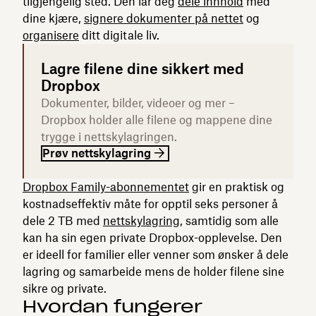
tilgjengelig sted. Den lar deg
dele innhold
med
dine kjære,
signere dokumenter på nettet
og
organisere
ditt digitale liv.
Lagre filene dine sikkert med
Dropbox
Dokumenter, bilder, videoer og mer –
Dropbox holder alle filene og mappene dine
trygge i nettskylagringen.
Prøv nettskylagring
Dropbox Family-abonnementet
gir en praktisk og
kostnadseffektiv måte for opptil seks personer å
dele 2 TB med
nettskylagring
, samtidig som alle
kan ha sin egen private Dropbox-opplevelse. Den
er ideell for familier eller venner som ønsker å dele
lagring og samarbeide mens de holder filene sine
sikre og private.
Hvordan fungerer