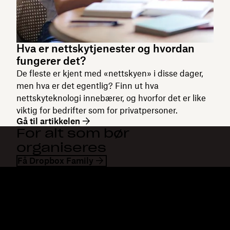
Hva er nettskytjenester og hvordan
fungerer det?
De fleste er kjent med «nettskyen» i disse dager,
men hva er det egentlig? Finn ut hva
nettskyteknologi innebærer, og hvorfor det er like
viktig for bedrifter som for privatpersoner.
Gå til artikkelen
For alt som bør
organiseres
Få Dropbox Family
Dropbox
Produkter
Skrivebordsapp
Plus
Mobilapp
Professional
Integrering
Business
Funksjoner
Enterprise
Løsninger
Dash