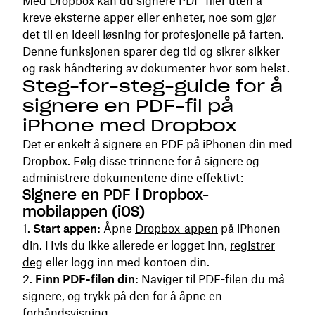
Med Dropbox kan du signere PDF-filer uten å
kreve eksterne apper eller enheter, noe som gjør
det til en ideell løsning for profesjonelle på farten.
Denne funksjonen sparer deg tid og sikrer sikker
og rask håndtering av dokumenter hvor som helst.
Steg-for-steg-guide for å
signere en PDF-fil på
iPhone med Dropbox
Det er enkelt å signere en PDF på iPhonen din med
Dropbox. Følg disse trinnene for å signere og
administrere dokumentene dine effektivt:
Signere en PDF i Dropbox-
mobilappen (iOS)
Start appen:
Åpne
Dropbox-appen
på iPhonen
din. Hvis du ikke allerede er logget inn,
registrer
deg
eller logg inn med kontoen din.
Finn PDF-filen din:
Naviger til PDF-filen du må
signere, og trykk på den for å åpne en
forhåndsvisning.