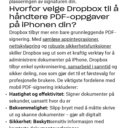
plasseringen av signaturen
din.
Hvorfor velge Dropbox til å
håndtere PDF-oppgaver
på iPhonen din?
Dropbox tilbyr mer enn bare grunnleggende PDF-
signering. Med
sømløse appintegrasjoner
,
nettskylagring
og
robuste sikkerhetsfunksjoner
skiller Dropbox seg ut som et kraftig verktøy for å
administrere dokumenter på iPhone. Dropbox
tilbyr enkel synkronisering,
samarbeid i sanntid
og
sikker deling, noe som gjør det til et førstevalg for
profesjonelle brukere. De viktigste fordelene med
mobil PDF-signering inkluderer:
Hastighet og effektivitet:
Signer dokumenter på
sekunder, uansett hvor du er
Bekvemmelighet:
Slipp bryet med å måtte skrive
ut og skanne dokumenter – gjør alt digitalt
Sikkerhet: Beskytt
sensitiv informasjon med