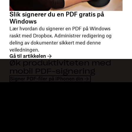
Slik signerer du en PDF gratis på
Windows
Lær hvordan du signerer en PDF på Windows
raskt med Dropbox. Administrer redigering og
deling av dokumenter sikkert med denne
veiledningen.
Gå til artikkelen
Øk produktiviteten med
mobil PDF-signering
Signer PDF-filer på iPhonen din
Dropbox
Produkter
Skrivebordsapp
Plus
Mobilapp
Professional
Integrering
Business
Funksjoner
Enterprise
Løsninger
Dash
Sikkerhet
DocSend
Tidlig tilgang
Dropbox Sign