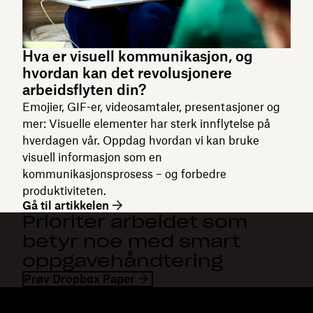
Hva er visuell kommunikasjon, og
hvordan kan det revolusjonere
arbeidsflyten din?
Emojier, GIF-er, videosamtaler, presentasjoner og
mer: Visuelle elementer har sterk innflytelse på
hverdagen vår. Oppdag hvordan vi kan bruke
visuell informasjon som en
kommunikasjonsprosess – og forbedre
produktiviteten.
Gå til artikkelen
Prioriter arbeidet som
betyr noe med smart
oppgavehåndtering
Prøv Dropbox Paper
Dropbox
Produkter
Skrivebordsapp
Plus