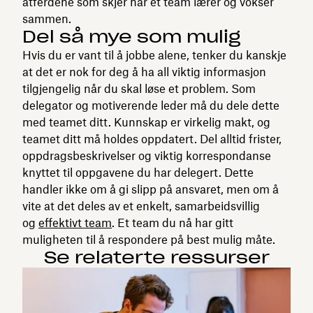
atferdene som skjer når et team lærer og vokser
sammen.
Del så mye som mulig
Hvis du er vant til å jobbe alene, tenker du kanskje
at det er nok for deg å ha all viktig informasjon
tilgjengelig når du skal løse et problem. Som
delegator og motiverende leder må du dele dette
med teamet ditt. Kunnskap er virkelig makt, og
teamet ditt må holdes oppdatert. Del alltid frister,
oppdragsbeskrivelser og viktig korrespondanse
knyttet til oppgavene du har delegert. Dette
handler ikke om å gi slipp på ansvaret, men om å
vite at det deles av et enkelt, samarbeidsvillig
og
effektivt team
. Et team du nå har gitt
muligheten til å respondere på best mulig måte.
Se relaterte ressurser