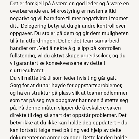
Det er forskjell på å være en god leder og å være en
overbærende en. Mikrostyring er nesten alltid
negativt og vil bare føre til mer negativitet i teamet
ditt. Delegering betyr at du gir andre kontroll over
oppgaver. Du stoler på dem og gir dem muligheten
til å ta utfordringen. Det er det
teamsamarbeid
handler om. Ved å nekte å gi slipp på kontrollen
fullstendig, vil du aktivt skape
arbeidssiloer
, og du
vil garantert se konsekvensene av dette i
sluttresultatet.
Du vil måtte trå til som leder hvis ting går galt.
Sørg for at du tar høyde for oppstartsproblemer,
og ha en struktur på plass slik at teammedlemmer
som tar på seg nye oppgaver har noen å støtte seg
på. På denne måten slipper de å eskalere saken
direkte til deg så snart det oppstår problemer. Det
betyr ikke at du ikke kan holde deg oppdatert – du
kan fortsatt følge med på ting ved hjelp av delte
dokumenter og
anmerkninger.
Dette lar deg holde