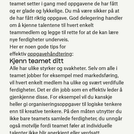
teamet setter i gang med oppgavene de har fått
og er glade og lykkelige. Du må være sikker på at
de har fått riktig oppgave. God delegering handler
om å kjenne talentene til hvert enkelt
teammedlem og legge til rette for at de kan lære
nye ferdigheter underveis.
Her er noen gode tips for
effektiv
oppgavehåndtering
:
Kjenn teamet ditt
Alle har ulike styrker og svakheter. Selv om alle i
teamet jobber for eksempel med markedsføring,
vil hvert enkelt medlem ha ulike og svært verdifulle
ferdigheter. Det er din jobb som en effektiv leder å
gjenkjenne disse. For eksempel vil du kanskje
heller gi organiseringsoppgaver til logiske tenkere
enn til kreative tenkere. På den måten utnytter du
ikke bare teamets samlede ferdigheter, du unngår
også motvilje fordi teamet føler at individuelle
talenter ikke blir anerkjent eller verdsatt.