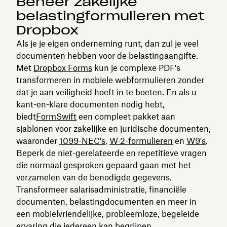
Beheer zakelijke
belastingformulieren met
Dropbox
Als je je eigen onderneming runt, dan zul je veel
documenten hebben voor de belastingaangifte.
Met
Dropbox Forms
kun je complexe PDF's
transformeren in mobiele webformulieren zonder
dat je aan veiligheid hoeft in te boeten. En als u
kant-en-klare documenten nodig hebt,
biedt
FormSwift
een compleet pakket aan
sjablonen voor zakelijke en juridische documenten,
waaronder
1099-NEC's
,
W-2-formulieren
en
W9's
.
Beperk de niet-gerelateerde en repetitieve vragen
die normaal gesproken gepaard gaan met het
verzamelen van de benodigde gegevens.
Transformeer salarisadministratie, financiële
documenten, belastingdocumenten en meer in
een mobielvriendelijke, probleemloze, begeleide
ervaring die iedereen kan begrijpen.