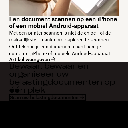
Een document scannen op een iPhone
of een mobiel Android-apparaat
Met een printer scannen is niet de enige - of de
makkelijkste - manier om papieren te scannen.
Ontdek hoe je een document scant naar je
computer, iPhone of mobiele Android-apparaat.
Artikel weergeven
Bewaar, bewaar en
organiseer uw
belastingdocumenten op
één plek
Scan uw belastingdocumenten
Dropbox
Producten
Desktopapp
Plus
Mobiele app
Professional
Integraties
Business