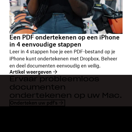
Een PDF ondertekenen op een iPhone
in 4 eenvoudige stappen
Leer in 4 stappen hoe je een PDF-bestand op je
iPhone kunt ondertekenen met Dropbox. Beheer
en deel documenten eenvoudig en veilig.
Artikel weergeven
Ervaar probleemloos
documenten
ondertekenen op uw Mac.
Onderteken uw pdf's
Dropbox
Producten
Desktopapp
Plus
Mobiele app
Professional
Integraties
Business