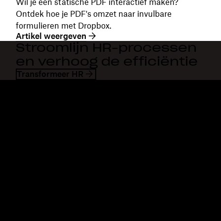
Wil je een statische PDF interactief maken?
Ontdek hoe je PDF's omzet naar invulbare
formulieren met Dropbox.
Artikel weergeven
Stroomlijn HR-processen
en verhoog de efficiëntie
Transformeer HR
Dropbox
Producten
Desktopapp
Plus
Mobiele app
Professional
Integraties
Business
Functies
Enterprise
Oplossingen
Dash
Beveiliging
DocSend
Vroege toegang
Dropbox Sign
Sjablonen
Reclaim.ai
Gratis tools
Abonnementen
Productupdates
Functies
Support
Grote bestanden verzenden
Helpcentrum