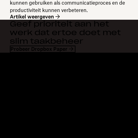
kunnen gebruiken als communicatieproces en de
productiviteit kunnen verbeteren.
Artikel weergeven
Geef prioriteit aan het
werk dat ertoe doet met
slim taakbeheer
Probeer Dropbox Paper
Dropbox
Producten
Desktopapp
Plus
Mobiele app
Professional
Integraties
Business
Functies
Enterprise
Oplossingen
Dash
Beveiliging
DocSend
Vroege toegang
Dropbox Sign
Sjablonen
Reclaim.ai
Gratis tools
Abonnementen
Productupdates
Functies
Support