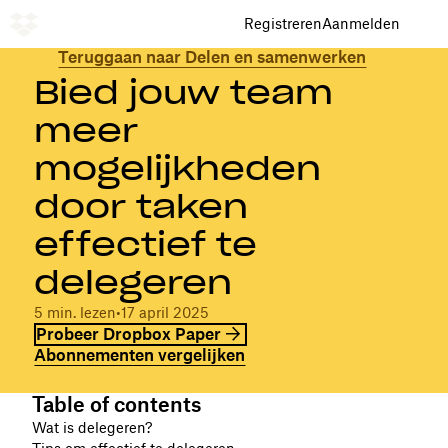
Registreren
Aanmelden
Teruggaan naar Delen en samenwerken
Bied jouw team
meer
mogelijkheden
door taken
effectief te
delegeren
5 min. lezen
•
17 april 2025
Probeer Dropbox Paper
Abonnementen vergelijken
Table of contents
Wat is delegeren?