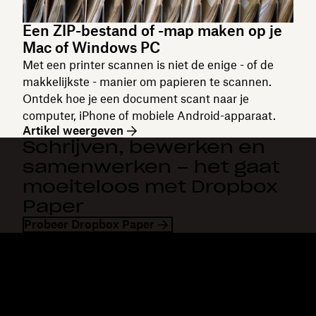
Een ZIP-bestand of -map maken op je
Mac of Windows PC
Met een printer scannen is niet de enige - of de
makkelijkste - manier om papieren te scannen.
Ontdek hoe je een document scant naar je
computer, iPhone of mobiele Android-apparaat.
Artikel weergeven
Schrijven, bewerken en
samenwerken – het gaat
moeiteloos met Dropbox
Paper
Probeer Dropbox Paper
Dropbox
Producten
Desktopapp
Plus
Mobiele app
Professional
Integraties
Business
Functies
Enterprise