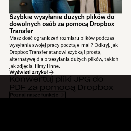
Szybkie wysyłanie dużych plików do
dowolnych osób za pomocą Dropbox
Transfer
Masz dość ograniczeń rozmiaru plików podczas
wysyłania swojej pracy pocztą e-mail? Odkryj, jak
Dropbox Transfer stanowi szybką i prostą
alternatywę dla przesyłania dużych plików, takich
jak zdjęcia, filmy i inne.
Wyświetl artykuł
Konwertuj pliki JPG do
PDF za pomocą Dropbox
Poznaj nasze funkcje
Dropbox
Produkty
Aplikacja komputerowa
Plus
Aplikacja mobilna
Professional
Integracje
Business
Funkcje
Enterprise