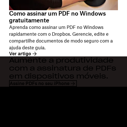
Como assinar um PDF no Windows
gratuitamente
Aprenda como assinar um PDF no Windows
rapidamente com o Dropbox. Gerencie, edite e
compartilhe documentos de modo seguro com a
ajuda deste guia.
Ver artigo
Aumente a produtividade
com a assinatura de PDFs
em dispositivos móveis.
Assine PDFs no seu iPhone
Dropbox
Produtos
Aplicativo para desktop
Plus
Aplicativos móveis
Professional
Integrações
Business
Recursos
Enterprise
Soluções
Dash