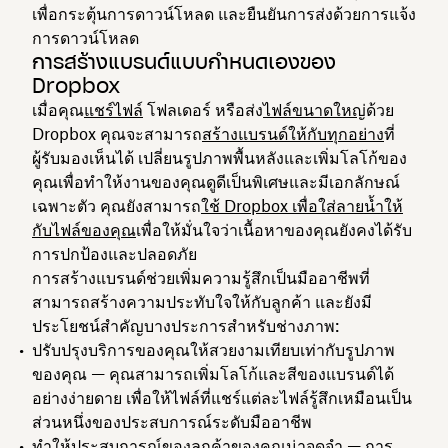
เพื่อกระตุ้นการดาวน์โหลด และยืนยันการส่งด้วยการแจ้ง
การดาวน์โหลด
การสร้างแบรนด์แบบกำหนดเองของ
Dropbox
เมื่อคุณ
แชร์ไฟล์
โฟลเดอร์ หรือส่ง
ไฟล์ขนาดใหญ่
ด้วย
Dropbox คุณจะสามารถ
สร้างแบรนด์ให้กับทุกอย่าง
ที่
ผู้รับมองเห็นได้ เปลี่ยนรูปภาพพื้นหลังและเพิ่มโลโก้ของ
คุณเพื่อทำให้งานของคุณดูดีเป็นพิเศษและมีเอกลักษณ์
เฉพาะตัว คุณยังสามารถ
ใช้ Dropbox เพื่อใส่ลายน้ำให้
กับไฟล์ของคุณ
เพื่อให้มั่นใจว่าเนื้อหาของคุณยังคงได้รับ
การปกป้องและปลอดภัย
การสร้างแบรนด์ช่วยเพิ่มความรู้สึกเป็นมืออาชีพที่
สามารถสร้างความประทับใจให้กับลูกค้า และยังมี
ประโยชน์สำคัญบางประการสำหรับช่างภาพ:
ปรับปรุงบริการของคุณให้สวยงามเทียบเท่ากับรูปภาพ
ของคุณ — คุณสามารถเพิ่มโลโก้และสีของแบรนด์ได้
อย่างง่ายดาย เพื่อให้ไฟล์ที่แชร์แต่ละไฟล์รู้สึกเหมือนเป็น
ส่วนหนึ่งของประสบการณ์ระดับมืออาชีพ
ทำให้ประสบการณ์ของลูกค้าของคุณน่าจดจำ — การ