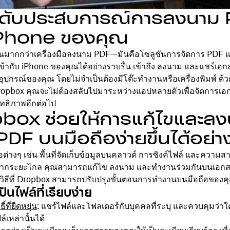
ดับประสบการณ์การลงนาม
Phone ของคุณ
็นมากกว่าเครื่องมือลงนาม PDF—มันคือโซลูชันการจัดการ PDF
ข้ากับ iPhone ของคุณได้อย่างราบรื่น เข้าถึง ลงนาม และแชร์เอก
ปกรณ์ของคุณ โดยไม่จำเป็นต้องมีโต๊ะทำงานหรือเครื่องพิมพ์ ด้วย
opbox คุณจะไม่ต้องสลับไปมาระหว่างแอปหลายตัวเพื่อจัดการเ
ิทธิภาพอีกต่อไป
box ช่วยให้การแก้ไขและล
PDF บนมือถือง่ายขึ้นได้อย่า
มือต่างๆ เช่น พื้นที่จัดเก็บข้อมูลบนคลาวด์ การซิงค์ไฟล์ และควา
กระยะไกล คุณสามารถแก้ไข ลงนาม และทำงานร่วมกันบนเอกสา
้คือวิธีที่ Dropbox สามารถปรับปรุงขั้นตอนการทำงานบนมือถือของคุ
ันไฟล์ที่เรียบง่าย
ิ์ที่ยืดหยุ่น
: แชร์ไฟล์และโฟลเดอร์กับบุคคลที่ระบุ และควบคุมว่า
์เหล่านั้นได้