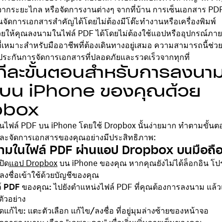
ากระยะไกล หรือจัดการงานต่างๆ จากที่บ้าน การเซ็นเอกสาร PDF 
ณจัดการเอกสารสำคัญได้โดยไม่ต้องมีโต๊ะทำงานหรือเครื่องพิมพ์
วยให้คุณลงนามในไฟล์ PDF ได้โดยไม่ต้องใช้แอปหรืออุปกรณ์ภา
ที่เหมาะสำหรับมืออาชีพที่ต้องเดินทางอยู่เสมอ ความสามารถนี้ช่ว
ระกันการจัดการเอกสารที่ปลอดภัยและรวดเร็วจากทุกที่
ือทีละขั้นตอนสำหรับการลงนา
บน iPhone ของคุณด้วย
pbox
ในไฟล์ PDF บน iPhone โดยใช้ Dropbox นั้นง่ายมาก ทำตามขั้นตอ
และจัดการเอกสารของคุณอย่างมีประสิทธิภาพ:
มในไฟล์ PDF ผ่านแอป Dropbox บนมือถือ
ปิด
แอป Dropbox
บน iPhone ของคุณ หากคุณยังไม่ได้ล็อกอิน โป
ลงชื่อเข้าใช้ด้วยบัญชีของคุณ
์ PDF ของคุณ:
ไปยังตำแหน่งไฟล์ PDF ที่คุณต้องการลงนาม แล้วแ
ูตัวอย่าง
มดแก้ไข:
แตะตัวเลือก
แก้ไข/ลงชื่อ
ที่อยู่มุมล่างซ้ายของหน้าจอ