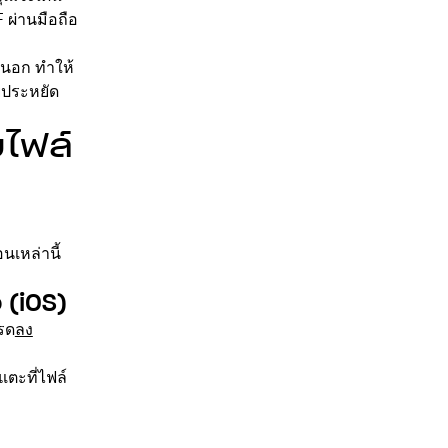
ผ่านมือถือ
ยนอก ทำให้
ยประหยัด
มไฟล์
นเหล่านี้
 (iOS)
รด
ลง
ตะที่ไฟล์