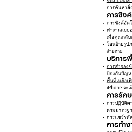
จัดเก็บเอกส
การค้นหาสิ่
การซิงค์ท
การซิงค์อัตโ
ทำงานแบบอ
เมื่อคุณกลั
โอนย้ายรูปภ
ง่ายดาย
บริการพื
การสำรองข้อม
ป้องกันปัญห
พื้นที่เหลือเฟ
iPhone จะเต
การรักษ
การปฏิบัติต
ตามมาตรฐาน
การแชร์รหัส
การทำงา