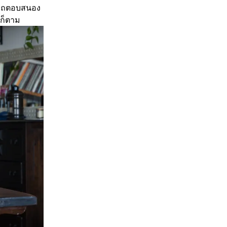
มารถตอบสนอง
นก็ตาม