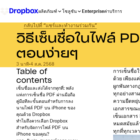
ผลิตภัณฑ์
โซลูชัน
Enterprise
ค่าบริการ
กลับไปที่ “แชร์และทำงานร่วมกัน”
วิธีเซ็นชื่อในไฟล์ 
ตอนง่ายๆ
3 นาที
•
4 ส.ค. 2568
Table of
การเซ็นชื่อใ
contents
ด้วย เพียงแ
ผูกพันทางกฎ
เซ็นชื่อและส่งได้จากทุกที่: พลัง
ทุกอย่างสา
แห่งการเซ็นชื่อ PDF ผ่านมือถือ
ความยืดหยุ
คู่มือทีละขั้นตอนสำหรับการลง
นามไฟล์ PDF บน iPhone ของ
เอกสารขณะเด
คุณด้วย Dropbox
เซ็นเอกสาร
ทำไมถึงควรเลือก Dropbox
หมดสมัยแล้ว
สำหรับจัดการไฟล์ PDF บน
ทุกที่ทุกเว
iPhone ของคุณ?