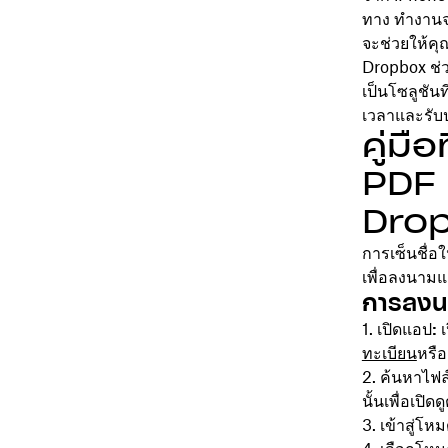
ทาง ทำงานจ
จะช่วยให้คุ
Dropbox ช่
เป็นโซลูชัน
เวลาและรับป
คู่ม
PDF 
Dro
การเซ็นชื่อ
เพื่อลงนาม
การลงนา
เปิดแอป:
เ
ทะเบียน
หรือ
ค้นหาไฟล
นั้นเพื่อเปิดด
เข้าสู่โห