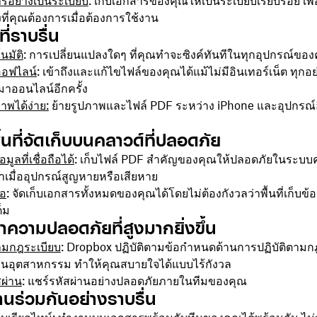
ารอย่างเป็นระเบียบ
: เก็บเอกสารของคุณให้เป็นระเบียบเรียบร้อย เพื่
งที่คุณต้องการเมื่อต้องการใช้งาน
ี่ราบรื่น
นมัติ
: การเปลี่ยนแปลงใดๆ ที่คุณทำจะซิงค์ทันทีในทุกอุปกรณ์ของ
อฟไลน์
: เข้าถึงและแก้ไขไฟล์ของคุณได้แม้ไม่มีอินเทอร์เน็ต ทุกอ
บมาออนไลน์อีกครั้ง
าพได้ง่าย:
ย้ายรูปภาพและไฟล์ PDF ระหว่าง iPhone และอุปกรณ์อื
้นที่จัดเก็บบนคลาวด์ที่ปลอดภัย
ูลที่เชื่อถือได้
: เก็บไฟล์ PDF สำคัญของคุณให้ปลอดภัยในระบบ
าเมื่ออุปกรณ์สูญหายหรือเสียหาย
ือ
: จัดเก็บเอกสารทั้งหมดของคุณได้โดยไม่ต้องกังวลว่าพื้นที่เก็บข้
็ม
าความปลอดภัยที่สูงมากยิ่งขึ้น
ามกฎระเบียบ
: Dropbox ปฏิบัติตามข้อกำหนดด้านการปฏิบัติตามก
อุตสาหกรรม ทำให้คุณสบายใจได้แบบไร้กังวล
ผ่าน
: แชร์รหัสผ่านอย่างปลอดภัยภายในทีมของคุณ
นร่วมกันอย่างราบรื่น