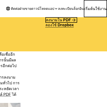
เริ่มต้นใช้งาน
ติดต่อฝ่ายขาย
ดาวน์โหลดแอป
ลงทะเบียน
ล็อกอิน
ลงนามใน PDF
ลองใช้ Dropbox
น
อเชื่ออีก
ารนั้นมีผล
ารอีกต่อไป
นการลงนาม
์มทั่วไป การ
ระหยัดเวลา
ล์ PDF
ได้