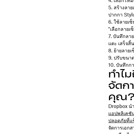
เลือกโหม
สร้างลายเ
ปากกา Styl
ใช้ลายเซ็น
"เลือกลายเซ
บันทึกลาย
แตะ เสร็จสิ้น
ย้ายลายเซ
ปรับขนาด
บันทึกก
ทำไม
จัดก
คุณ
Dropbox นำ
แอปพลิเคชัน
ปลอดภัยที่แ
จัดการเอกส