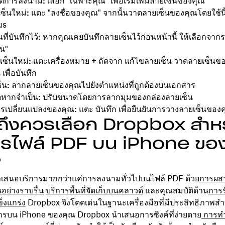
ดการลงนาม: เลือก
"เฉพาะคุณ" เพื่อเริ่มเพิ่มลายเซ็นของคุณ
ซ็นใหม่:
แตะ
"ลงชื่อของคุณ" จากนั้นวาดลายเซ็นของคุณโดยใช้นิ
us
ที่บันทึกไว้:
หากคุณเคยบันทึกลายเซ็นไว้ก่อนหน้านี้
ให้เลือกจาก
็น"
เซ็นใหม่:
แตะเครื่องหมาย
+
ถัดจาก
แก้ไขลายเซ็น
วาดลายเซ็นขอ
 เพื่อบันทึก
็น:
ลากลายเซ็นของคุณไปยังตำแหน่งที่ถูกต้องบนเอกสาร
หากจำเป็น:
ปรับขนาดโดยการลากมุมของกล่องลายเซ็น
ารเปลี่ยนแปลงของคุณ:
แตะ บันทึก
เพื่อยืนยันการวางลายเซ็นของ
ถึงควรเลือก Dropbox สำห
ารไฟล์ PDF บน iPhone ขอ
?
เสนอบริการมากกว่าแค่การลงนามทั่วไปบนไฟล์ PDF ด้วย
การผส
อย่างราบรื่น
บริการพื้นที่จัดเก็บบนคลาวด์
และคุณสมบัติด้าน
การ
ข็งแกร่ง
Dropbox จึงโดดเด่นในฐานะเครื่องมือที่มีประสิทธิภาพส
ารบน iPhone ของคุณ Dropbox นำเสนอการซิงค์ที่ง่ายดาย
การทำ