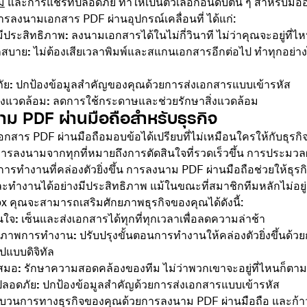
์
และการแชร์ที่ปลอดภัย ทำให้เป็นตัวเลือกอันดับต้น ๆ สำหรับมืออา
ลงนามเอกสาร PDF ผ่านอุปกรณ์เคลื่อนที่ ได้แก่:
มีประสิทธิภาพ:
ลงนามเอกสารได้ในไม่กี่วินาที ไม่ว่าคุณจะอยู่ที่ไ
กสบาย:
ไม่ต้องเสียเวลาพิมพ์และสแกนเอกสารอีกต่อไป ทำทุกอย่า
ัย:
ปกป้องข้อมูลสำคัญของคุณด้วยการส่งเอกสารแบบเข้ารหัส
ิ่งแวดล้อม:
ลดการใช้กระดาษและช่วยรักษาสิ่งแวดล้อม
ม PDF ผ่านมือถือสำหรับธุรกิจ
สาร PDF ผ่านมือถือมอบข้อได้เปรียบที่ไม่เหมือนใครให้กับธุรกิ
ลงนามจากทุกที่หมายถึงการตัดสินใจที่รวดเร็วขึ้น การประมวลผลท
ารทำงานที่คล่องตัวยิ่งขึ้น การลงนาม PDF ผ่านมือถือช่วยให้ธุร
ทำงานได้อย่างมีประสิทธิภาพ แม้ในขณะที่สมาชิกทีมหลักไม่อยู่
x คุณจะสามารถเสริมศักยภาพธุรกิจของคุณได้ดังนี้:
นใจ:
เซ็นและส่งเอกสารได้ทุกที่ทุกเวลาเพื่อลดความล่าช้า
ธิภาพการทำงาน: ปรับปรุงขั้นตอนการทำงานให้คล่องตัวยิ่งขึ้นด้ว
ปแบบดิจิทัล
่เสมอ:
รักษาความสอดคล้องของทีม ไม่ว่าพวกเขาจะอยู่ที่ไหนก็ตาม
ลอดภัย:
ปกป้องข้อมูลสำคัญด้วยการส่งเอกสารแบบเข้ารหัส
บวนการทางธุรกิจของคุณด้วยการลงนาม PDF ผ่านมือถือ และก้า