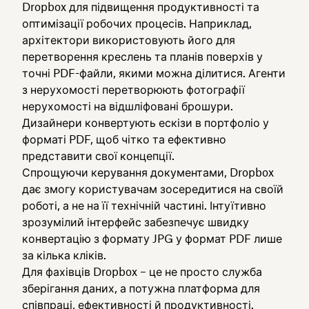
Dropbox для підвищення продуктивності та
оптимізації робочих процесів. Наприклад,
архітектори використовують його для
перетворення креслень та планів поверхів у
точні PDF-файли, якими можна ділитися. Агенти
з нерухомості перетворюють фотографії
нерухомості на відшліфовані брошури.
Дизайнери конвертують ескізи в портфоліо у
форматі PDF, щоб чітко та ефективно
представити свої концепції.
Спрощуючи керування документами, Dropbox
дає змогу користувачам зосередитися на своїй
роботі, а не на її технічній частині. Інтуїтивно
зрозумілий інтерфейс забезпечує швидку
конвертацію з формату JPG у формат PDF лише
за кілька кліків.
Для фахівців Dropbox – це не просто служба
зберігання даних, а потужна платформа для
співпраці, ефективності й продуктивності.