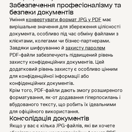
Забезпечення професіоналізму та
безпеки документів
Уміння
конвертувати формат JPG у PDF
має
вирішальне значення для збереження цілісності
документа, особливо під час обміну файлами з
клієнтами, колегами чи бізнес‑партнерами.
Завдяки шифруванню й
захисту паролем
PDF‑файли забезпечують підвищений рівень
захисту конфіденційних документів. Цей
додатковий рівень захисту є особливо цінним
для конфіденційної інформації або
конфіденційних документів.
Крім того, PDF-файли дають змогу розширеного
форматування, як-от додавання гіперпосилань і
вбудованого тексту, що робить їх ідеальними
для офіційного використання.
Консолідація документів
Якщо у вас є кілька JPG-файлів, які ви хочете