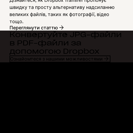
швидку та просту альтернативу надсиланню
великих файлів, таких як фотографії, відео
тощо.
Переглянути статтю
Конвертуйте JPG-файли
в PDF-файли за
допомогою Dropbox
Ознайомтеся з нашими можливостями
Dropbox
Продукти
Програма для комп'ютерів
Plus
Програма для мобільних
Professional
пристроїв
Business
Інтеграції
Enterprise
Функції
Dash
Рішення
DocSend
Безпека
Dropbox Sign
Ранній доступ
Reclaim.ai
Шаблони
Плани
Безкоштовні інструменти
Оновлення продуктів