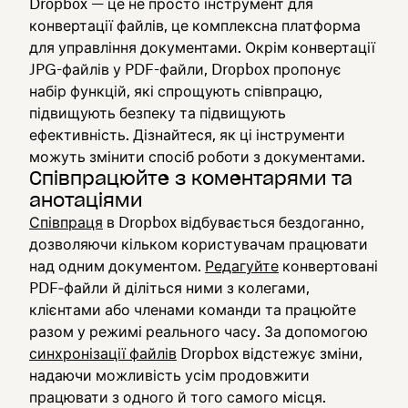
Dropbox — це не просто інструмент для
конвертації файлів, це комплексна платформа
для управління документами. Окрім конвертації
JPG-файлів у PDF-файли, Dropbox пропонує
набір функцій, які спрощують співпрацю,
підвищують безпеку та підвищують
ефективність. Дізнайтеся, як ці інструменти
можуть змінити спосіб роботи з документами.
Співпрацюйте з коментарями та
анотаціями
Співпраця
в Dropbox відбувається бездоганно,
дозволяючи кільком користувачам працювати
над одним документом.
Редагуйте
конвертовані
PDF‑файли й діліться ними з колегами,
клієнтами або членами команди та працюйте
разом у режимі реального часу. За допомогою
синхронізації файлів
Dropbox відстежує зміни,
надаючи можливість усім продовжити
працювати з одного й того самого місця.