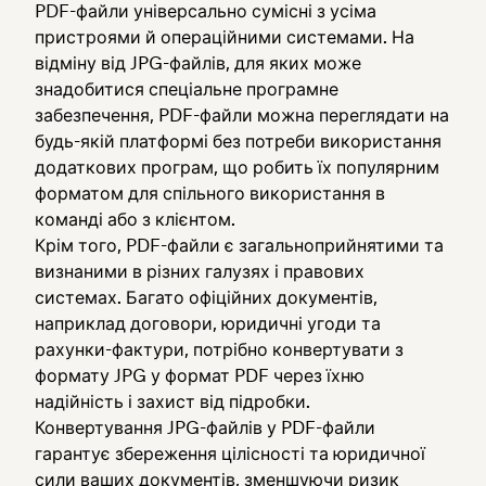
PDF-файли універсально сумісні з усіма
пристроями й операційними системами. На
відміну від JPG-файлів, для яких може
знадобитися спеціальне програмне
забезпечення, PDF-файли можна переглядати на
будь-якій платформі без потреби використання
додаткових програм, що робить їх популярним
форматом для спільного використання в
команді або з клієнтом.
Крім того, PDF-файли є загальноприйнятими та
визнаними в різних галузях і правових
системах. Багато офіційних документів,
наприклад договори, юридичні угоди та
рахунки-фактури, потрібно конвертувати з
формату JPG у формат PDF через їхню
надійність і захист від підробки.
Конвертування JPG-файлів у PDF-файли
гарантує збереження цілісності та юридичної
сили ваших документів, зменшуючи ризик