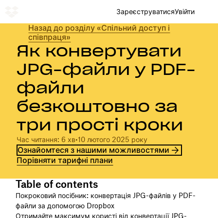
Зареєструватися
Увійти
Назад до розділу «Спільний доступ і
співпраця»
Як конвертувати
JPG-файли у PDF-
файли
безкоштовно за
три прості кроки
Час читання: 6 хв
•
10 лютого 2025 року
Ознайомтеся з нашими можливостями
Порівняти тарифні плани
Table of contents
Покроковий посібник: конвертація JPG-файлів у PDF-
файли за допомогою Dropbox
Отримайте максимум користі від конвертації JPG-