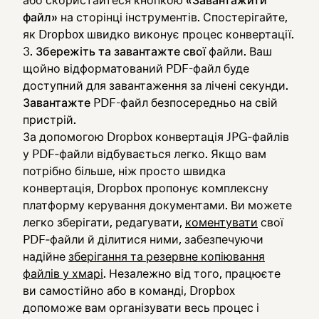
або скористайтеся кнопкою
«Завантажити
файл»
на сторінці інструментів. Спостерігайте,
як Dropbox швидко виконує процес конвертації.
Збережіть та завантажте свої
файли. Ваш
щойно відформатований PDF-файл буде
доступний для завантаження за лічені секунди.
Завантажте
PDF-файл безпосередньо на свій
пристрій.
За допомогою Dropbox конвертація JPG‑файлів
у PDF‑файли відбувається легко. Якщо вам
потрібно більше, ніж просто швидка
конвертація, Dropbox пропонує комплексну
платформу керування документами. Ви можете
легко зберігати, редагувати,
коментувати
свої
PDF‑файли й ділитися ними, забезпечуючи
надійне
зберігання та резервне копіювання
файлів у хмарі
. Незалежно від того, працюєте
ви самостійно або в команді, Dropbox
допоможе вам організувати весь процес і