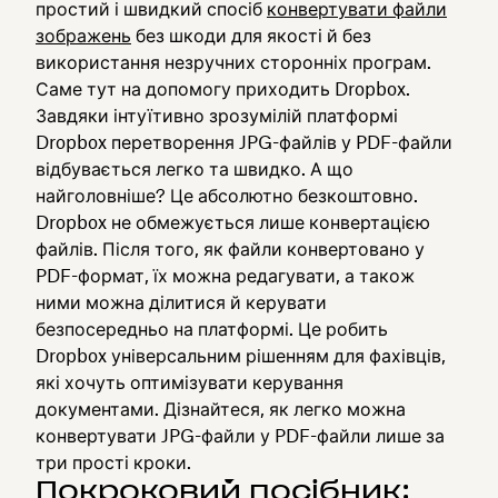
простий і швидкий спосіб
конвертувати файли
зображень
без шкоди для якості й без
використання незручних сторонніх програм.
Саме тут на допомогу приходить Dropbox.
Завдяки інтуїтивно зрозумілій платформі
Dropbox перетворення JPG-файлів у PDF-файли
відбувається легко та швидко. А що
найголовніше? Це абсолютно безкоштовно.
Dropbox не обмежується лише конвертацією
файлів. Після того, як файли конвертовано у
PDF-формат, їх можна редагувати, а також
ними можна ділитися й керувати
безпосередньо на платформі. Це робить
Dropbox універсальним рішенням для фахівців,
які хочуть оптимізувати керування
документами. Дізнайтеся, як легко можна
конвертувати JPG-файли у PDF-файли лише за
три прості кроки.
Покроковий посібник: