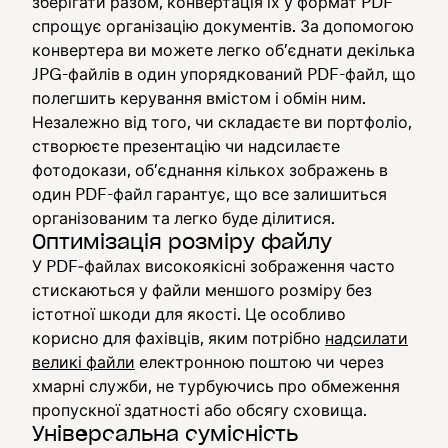
зберігати разом, конвертація їх у формат PDF
спрощує організацію документів. За допомогою
конвертера ви можете легко об’єднати декілька
JPG-файлів в один упорядкований PDF-файл, що
полегшить керування вмістом і обмін ним.
Незалежно від того, чи складаєте ви портфоліо,
створюєте презентацію чи надсилаєте
фотодокази, об’єднання кількох зображень в
один PDF-файл гарантує, що все залишиться
організованим та легко буде ділитися.
Оптимізація розміру файлу
У PDF‑файлах високоякісні зображення часто
стискаються у файли меншого розміру без
істотної шкоди для якості. Це особливо
корисно для фахівців, яким потрібно
надсилати
великі файли
електронною поштою чи через
хмарні служби, не турбуючись про обмеження
пропускної здатності або обсягу сховища.
Універсальна сумісність