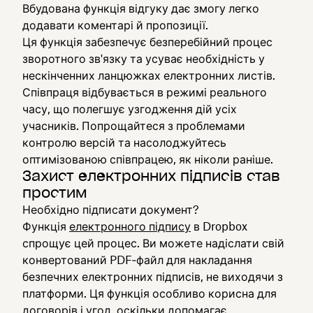
Вбудована функція відгуку дає змогу легко
додавати коментарі й пропозиції.
Ця функція забезпечує безперебійний процес
зворотного зв'язку та усуває необхідність у
нескінченних ланцюжках електронних листів.
Співпраця відбувається в режимі реального
часу, що полегшує узгодження дій усіх
учасників. Попрощайтеся з проблемами
контролю версій та насолоджуйтесь
оптимізованою співпрацею, як ніколи раніше.
Захист електронних підписів став
простим
Необхідно підписати документ?
Функція
електронного підпису
в Dropbox
спрощує цей процес. Ви можете надіслати свій
конвертований PDF‑файл для накладання
безпечних електронних підписів, не виходячи з
платформи. Ця функція особливо корисна для
договорів і угод, оскільки допомагає