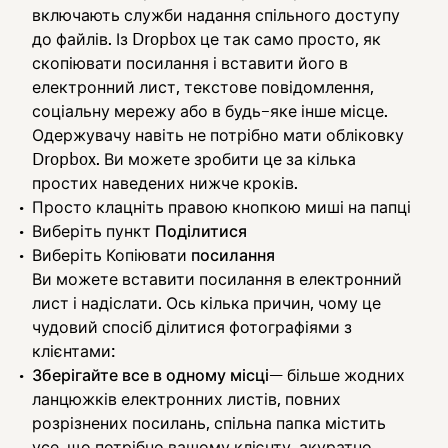
включають служби надання спільного доступу
до файлів. Із Dropbox це так само просто, як
скопіювати посилання і вставити його в
електронний лист, текстове повідомлення,
соціальну мережу або в будь–яке інше місце.
Одержувачу навіть не потрібно мати обліковку
Dropbox. Ви можете зробити це за кілька
простих наведених нижче кроків.
Просто клацніть правою кнопкою миші на папці
Виберіть пункт
Поділитися
Виберіть Копіювати
посилання
Ви можете вставити посилання в електронний
лист і надіслати. Ось кілька причин, чому це
чудовий спосіб ділитися фотографіями з
клієнтами:
Зберігайте все в одному місці
— більше жодних
ланцюжків електронних листів, повних
розрізнених посилань, спільна папка містить
усе, що потрібно вашому клієнту, акуратно