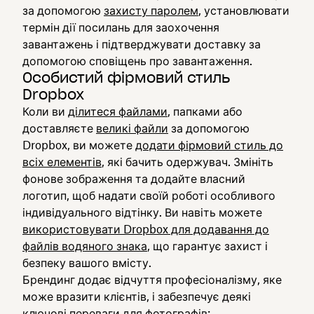
за допомогою
захисту паролем
, установлювати
термін дії посилань для заохочення
завантажень і підтверджувати доставку за
допомогою сповіщень про завантаження.
Особистий фірмовий стиль
Dropbox
Коли ви
ділитеся файлами
, папками або
доставляєте
великі файли
за допомогою
Dropbox, ви можете
додати фірмовий стиль до
всіх елементів
, які бачить одержувач. Змініть
фонове зображення та додайте власний
логотип, щоб надати своїй роботі особливого
індивідуального відтінку. Ви навіть можете
використовувати Dropbox для додавання до
файлів водяного знака
, що гарантує захист і
безпеку вашого вмісту.
Брендинг додає відчуття професіоналізму, яке
може вразити клієнтів, і забезпечує деякі
ключові переваги для фотографів: