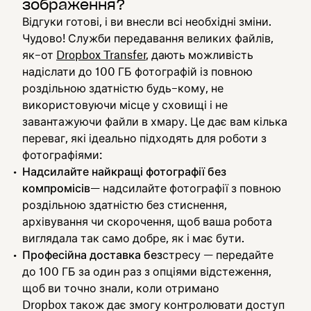
зображення?
Відгуки готові, і ви внесли всі необхідні зміни.
Чудово! Служби передавання великих файлів,
як–от
Dropbox Transfer
, дають можливість
надіслати до 100 ГБ фотографій із повною
роздільною здатністю будь–кому, не
використовуючи місце у сховищі і не
завантажуючи файли в хмару. Це дає вам кілька
переваг, які ідеально підходять для роботи з
фотографіями:
Надсилайте найкращі фотографії без
компромісів
— надсилайте фотографії з повною
роздільною здатністю без стиснення,
архівування чи скорочення, щоб ваша робота
виглядала так само добре, як і має бути.
Професійна доставка без
стресу — передайте
до 100 ГБ за один раз з опціями відстеження,
щоб ви точно знали, коли отримано
Dropbox також дає змогу контролювати доступ