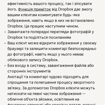
ефективність вашого процесу, так і зіпсувати
його.
Функція приміток
від Dropbox дає змогу
вашим клієнтам коментувати будь–яке
зображення, навіть якщо в них не встановлено
Dropbox. Це працює наступним чином.
Завантажте попередні перегляди фотографій у
Dropbox та поділіться посиланням
Ваш клієнт може відкрити зображення у своєму
браузері та залишити коментарі безпосередньо
до фотографії, навіть якщо у нього немає
облікового запису Dropbox.
Без входу в систему, завантаження файлів або
сторонніх інструментів
Анотації та коментарі чудово підходять для
спрощення та полегшення процесу зворотного
зв'язку. За допомогою Dropbox клієнти можуть
натискати на певні частини зображення —
обличчя об’єкта зйомки, освітлення на
фоновому елементі або крихітну деталь ретуші