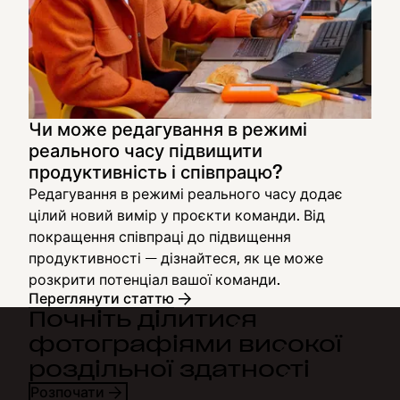
Чи може редагування в режимі
реального часу підвищити
продуктивність і співпрацю?
Редагування в режимі реального часу додає
цілий новий вимір у проєкти команди. Від
покращення співпраці до підвищення
продуктивності — дізнайтеся, як це може
розкрити потенціал вашої команди.
Переглянути статтю
Почніть ділитися
фотографіями високої
роздільної здатності
Розпочати