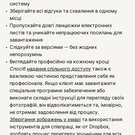
систему
Зберігайте всі відгуки та схвалення в одному
місці
Пропускайте довгі ланцюжки електронних
листів та уникайте непрацюючих посилань для
завантаження
Слідкуйте за версіями — без жодних
непорозумінь
Виглядайте професійно на кожному кроці
Спосіб
надання спільного доступу
також є
важливою частиною представлення себе як
професіонала. Якщо клієнт має завантажити
спеціальне програмне забезпечення або
виконати складні інструкції для перегляду своїх
фотографій, він відволікатиметься та, імовірно,
не отримає задоволення від процесу.
Зберігання зображень у хмарі
та використання
інструментів для співпраці, як-от Dropbox,
зроблять процес перегляду зручнішим для всіх.