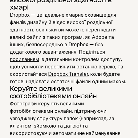
високої роздільної здатності в
хмарі
Dropbox — це ідеальне
хмарне сховище
для
файлів дизайну й відео високої роздільної
здатності, оскільки ви можете переглядати
великі файли з таких програм, як Adobe та
інших, безпосередньо в Dropbox — без
додаткового завантаження.
Поділіться
посиланням
із детальним контролем доступу,
щоб усі могли переглянути останню версію, та
скористайтеся
Dropbox Transfer
, коли будете
готові надіслати остаточні файли одним махом.
Керуйте великими
фотобібліотеками онлайн
Фотографи керують великими
фотобібліотеками онлайн, підтримуючи
узгоджену структуру папок (наприклад, за
клієнтом, зйомкою та датою) та
використовуючи автоматичне найменування