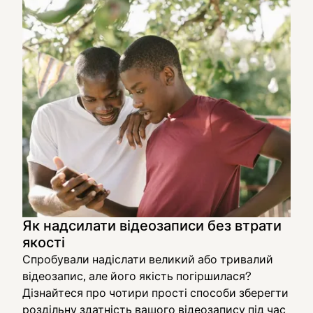
Як надсилати відеозаписи без втрати
якості
Спробували надіслати великий або тривалий
відеозапис, але його якість погіршилася?
Дізнайтеся про чотири прості способи зберегти
роздільну здатність вашого відеозапису під час