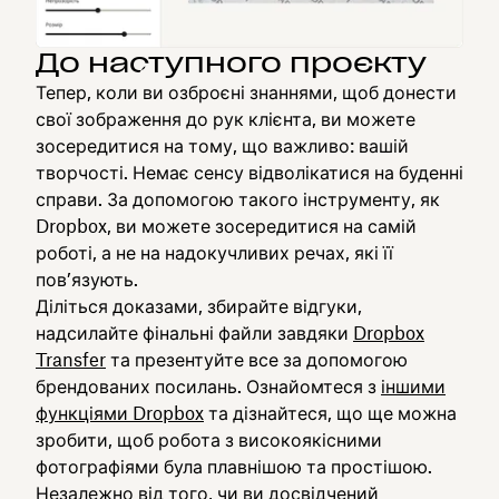
До наступного проєкту
Тепер, коли ви озброєні знаннями, щоб донести
свої зображення до рук клієнта, ви можете
зосередитися на тому, що важливо: вашій
творчості. Немає сенсу відволікатися на буденні
справи. За допомогою такого інструменту, як
Dropbox, ви можете зосередитися на самій
роботі, а не на надокучливих речах, які її
пов’язують.
Діліться доказами, збирайте відгуки,
надсилайте фінальні файли завдяки
Dropbox
Transfer
та презентуйте все за допомогою
брендованих посилань. Ознайомтеся з
іншими
функціями Dropbox
та дізнайтеся, що ще можна
зробити, щоб робота з високоякісними
фотографіями була плавнішою та простішою.
Незалежно від того, чи ви досвідчений