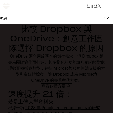
註冊
登入
概要
比較 Dropbox 與
OneDrive：創意工作團
隊選擇 Dropbox 的原因
OneDrive 適合用於基本的儲存需求，但 Dropbox 是
專為團隊協作而打造。其多樣化的功能讓您能夠輕鬆處
理數百種檔案類型，包括 Microsoft 服務無法支援的大
型和富媒體檔案，讓 Dropbox 成為 Microsoft
OneDrive 的專業替代方案。
查看各種方案
速度提升 21 倍：
若是上傳大型資料夾
根據一項
2023 年 Principled Technologies 的研究