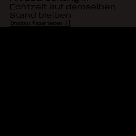
Echtzeit auf demselben
Stand bleiben
Dropbox Paper testen
Dropbox
Produkte
Desktop-App
Plus
Mobile App
Professional
Integrationen
Business
Features
Enterprise
Lösungen
Dash
Sicherheit
DocSend
Vorabzugriff
Dropbox Sign
Vorlagen
Reclaim.ai
Kostenlose Tools
Abos
Produkt-Updates
Features
Support
Senden von großen Dateien
Hilfecenter
Lange Videos senden
Kontakt
Cloud-Speicher für Fotos
Datenschutz & AGB
Sichere Dateiübertragung
Cookies-Richtlinie