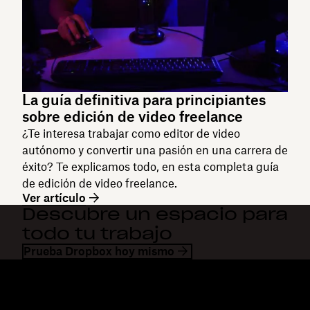
La guía definitiva para principiantes
sobre edición de video freelance
¿Te interesa trabajar como editor de video
autónomo y convertir una pasión en una carrera de
éxito? Te explicamos todo, en esta completa guía
de edición de video freelance.
Ver artículo
Descubre un espacio para
todo tu trabajo
Prueba Dropbox hoy mismo
Dropbox
Productos
Aplicación para escritorio
Plus
Aplicación para dispositivos
Professional