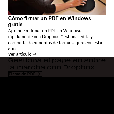
Cómo firmar un PDF en Windows
gratis
Aprende a firmar un PDF en Windows
rápidamente con Dropbox. Gestiona, edita y
comparte documentos de forma segura con esta
guía.
Ver artículo
Gestiona el papeleo sobre
la marcha con Dropbox
Firma de PDF
Dropbox
Productos
Aplicación para escritorio
Plus
Aplicación móvil
Professional
Integraciones
Business
Funciones
Enterprise
Soluciones
Dash
Seguridad
DocSend