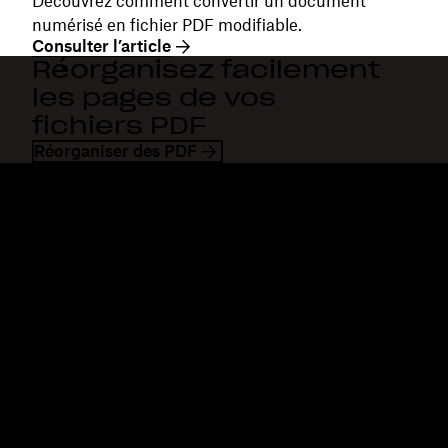
Découvrez comment convertir un document
numérisé en fichier PDF modifiable.
Consulter l’article
Réorganisez facilement
les pages de vos
fichiers PDF
Réorganiser des PDF
Dropbox
Produits
Application de bureau
Plus
Application mobile
Professional
Intégrations
Business
Fonctionnalités
Enterprise
Solutions
Dash
Sécurité
DocSend
Accès en avant-première
Dropbox Sign
Modèles
Reclaim.ai
Outils gratuits
Forfaits
Nouveautés concernant les
produits
Fonctionnalités
Assistance