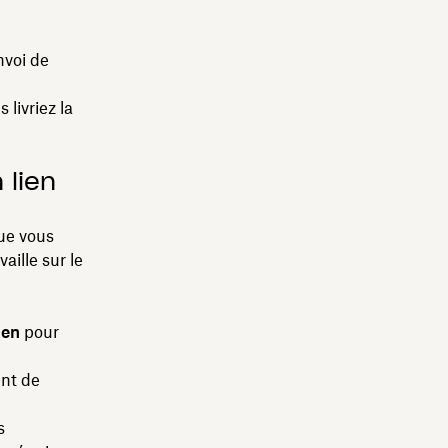
nvoi de
livriez la
 lien
que vous
aille sur le
ien
pour
ent de
s