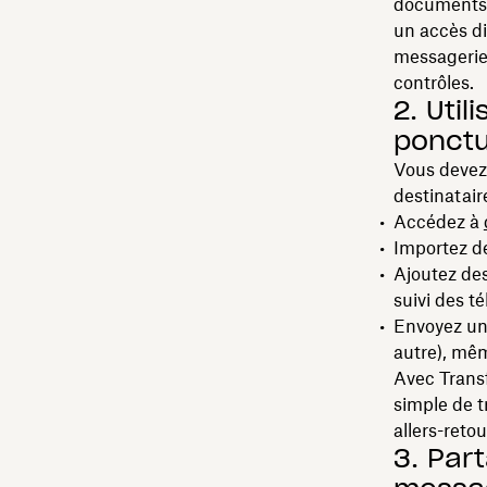
documents 
un accès dir
messagerie u
contrôles.
2. Util
ponctu
Vous devez 
destinataire
Accédez à
Importez de
Ajoutez des
suivi des 
Envoyez un 
autre), mê
Avec Transf
simple de t
allers-retou
3. Part