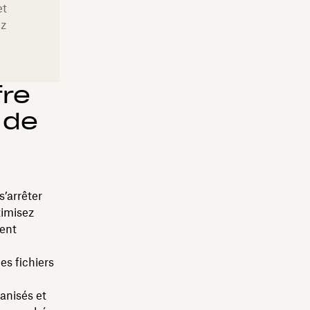
et
ez
re
 de
s’arrêter
timisez
tent
es fichiers
ganisés et