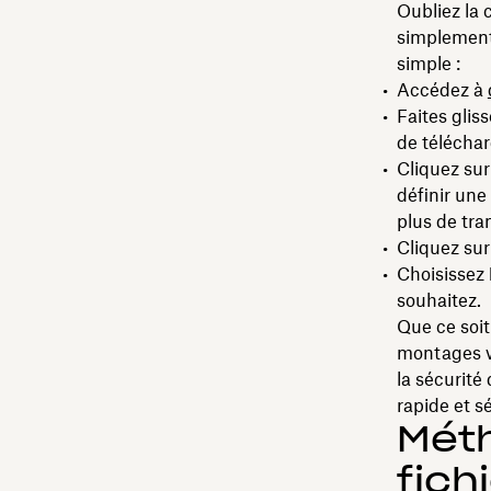
Oubliez la 
simplement 
simple :
Accédez à
Faites glis
de télécha
Cliquez sur
définir une
plus de tran
Cliquez su
Choisissez
souhaitez.
Que ce soit 
montages v
la sécurité
rapide et s
Mét
fich