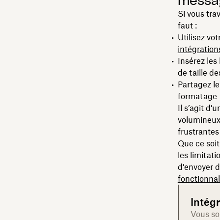
messag
Si vous tra
faut :
Utilisez vo
intégratio
Insérez les
de taille de
Partagez le
formatage
Il s’agit d
volumineux 
frustrantes
Que ce soit
les limitat
d’envoyer d
fonctionnal
Intég
Vous so