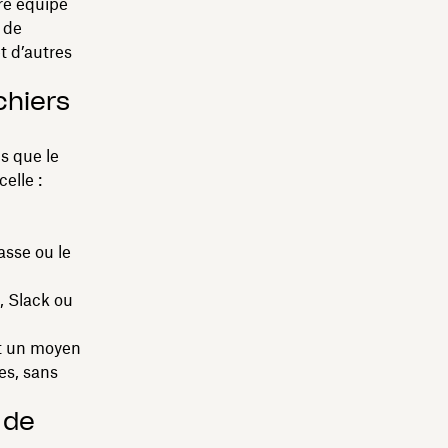
re équipe
e de
t d’autres
ichiers
s que le
elle :
asse ou le
l, Slack ou
est un moyen
nes, sans
 de