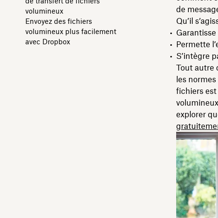
de transfert de fichiers
de message
volumineux
Qu’il s’agis
Envoyez des fichiers
volumineux plus facilement
Garantisse 
avec Dropbox
Permette l’
S’intègre p
Tout autre 
les normes 
fichiers es
volumineux
explorer qu
gratuiteme