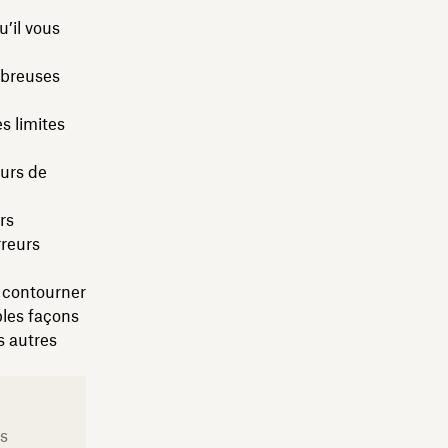
u’il vous
mbreuses
s limites
eurs de
rs
rreurs
r contourner
ples façons
s autres
us