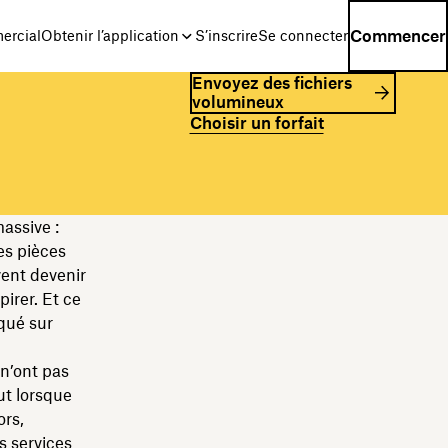
Commencer
ercial
Obtenir l’application
S’inscrire
Se connecter
Envoyez des fichiers
volumineux
Choisir un forfait
assive :
es pièces
vent devenir
irer. Et ce
qué sur
n’ont pas
ut lorsque
ors,
s services