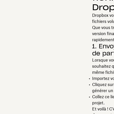
Dro
Dropbox vou
fichiers vo
Que vous tr
version fin
rapidement 
1. Env
de par
Lorsque vou
souhaitez q
même fichier
Importez vo
Cliquez sur
générer un 
Collez ce l
projet.
Et voilà ! C