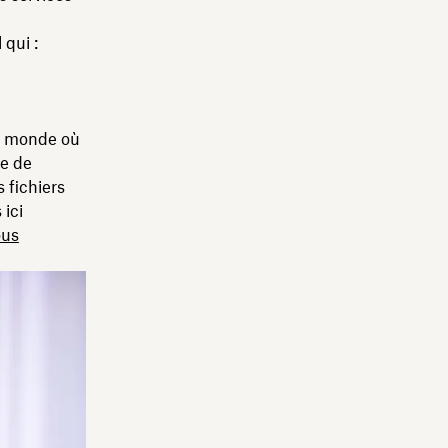
 qui :
un monde où
ge de
 fichiers
ici
ous