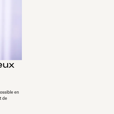
eux
ossible en
t de