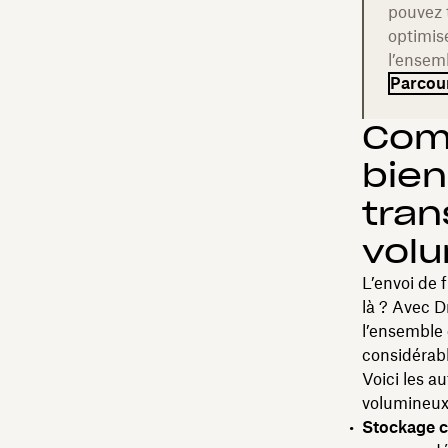
pouvez 
optimise
l’ensem
Parcour
Com
bien
tran
vol
L’envoi de 
là ? Avec D
l’ensemble d
considérabl
Voici les a
volumineux
Stockage c