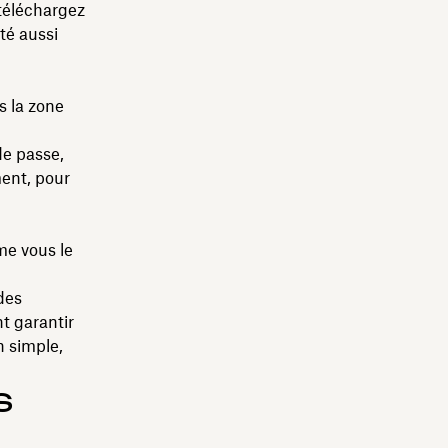
 téléchargez
té aussi
s la zone
de passe,
ment, pour
e vous le
 des
t garantir
n simple,
s