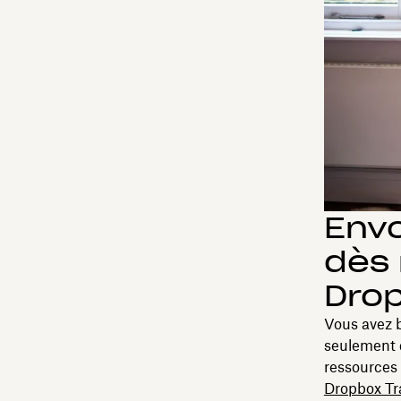
Envo
dès
Drop
Vous avez b
seulement q
ressources 
Dropbox Tr