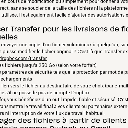
en cours de modification ou simplement pour donner à vot
ect, sans se soucier de la taille des fichiers ni la plateform
tilisée. Il est également facile d’
ajouter des autorisations
e
iser Transfer pour les livraisons de f
elles
envoyer une copie d’un fichier volumineux à quelqu’un, san
 puisse modifier le fichier original ? C’est là que Transfer exc
dropbox.com/transfer
s fichiers jusqu’à 250 Go (selon votre forfait)
 paramètres de sécurité tels que la protection par mot de p
téléchargements
lien vers le fichier au destinataire de votre choix (par e-mai
me s’il ne possède pas de compte Dropbox
er, vous bénéficiez d’un outil rapide, fiable et sécurisé. C’
ransmettre le travail final à vos clients ou partenaires exter
rs ni interruption de votre flux de travail habituel.
ager des fichiers à partir de clients