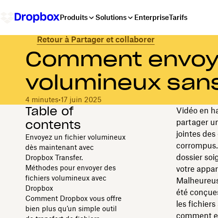
Produits
Solutions
Enterprise
Tarifs
Retour à Partager et collaborer
Comment envoye
volumineux sans
4 minutes
•
17 juin 2025
Table of
Vidéo en ha
contents
partager un
jointes des
Envoyez un fichier volumineux
corrompus. 
dès maintenant avec
dossier so
Dropbox Transfer.
Méthodes pour envoyer des
votre appare
fichiers volumineux avec
Malheureuse
Dropbox
été conçues
Comment Dropbox vous offre
les fichiers
bien plus qu’un simple outil
comment env