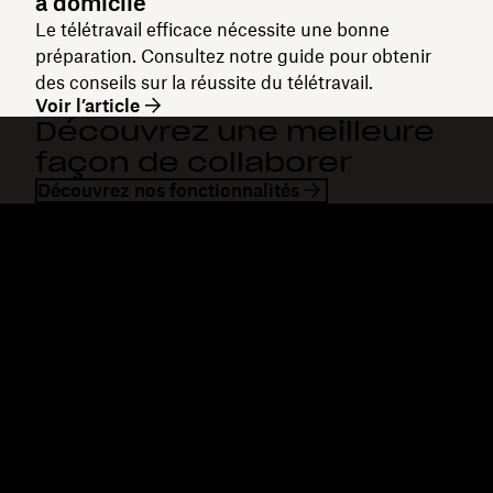
à domicile
Le télétravail efficace nécessite une bonne
préparation. Consultez notre guide pour obtenir
des conseils sur la réussite du télétravail.
Voir l’article
Découvrez une meilleure
façon de collaborer
Découvrez nos fonctionnalités
Dropbox
Produits
Application de bureau
Plus
Application mobile
Professional
Intégrations
Business
Fonctionnalités
Enterprise
Solutions
Dash
Sécurité
DocSend
Accès en avant-première
Dropbox Sign
Modèles
Reclaim.ai
Outils gratuits
Forfaits
Mises à jour des produits
Fonctionnalités
Assistance