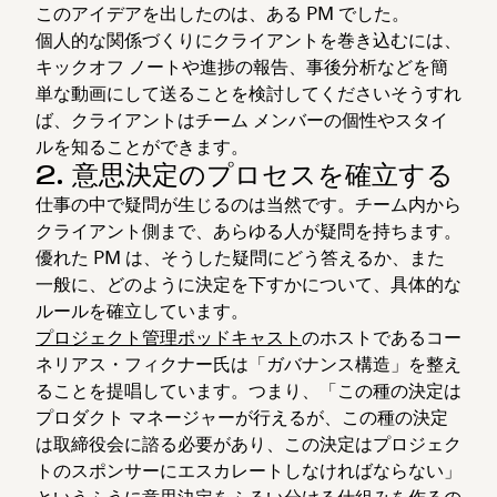
このアイデアを出したのは、ある PM でした。
個人的な関係づくりにクライアントを巻き込むには、
キックオフ ノートや進捗の報告、事後分析などを簡
単な動画にして送ることを検討してくださいそうすれ
ば、クライアントはチーム メンバーの個性やスタイ
ルを知ることができます。
2. 意思決定のプロセスを確立する
仕事の中で疑問が生じるのは当然です。チーム内から
クライアント側まで、あらゆる人が疑問を持ちます。
優れた PM は、そうした疑問にどう答えるか、また
一般に、どのように決定を下すかについて、具体的な
ルールを確立しています。
プロジェクト管理ポッドキャスト
のホストであるコー
ネリアス・フィクナー氏は「ガバナンス構造」を整え
ることを提唱しています。つまり、「この種の決定は
プロダクト マネージャーが行えるが、この種の決定
は取締役会に諮る必要があり、この決定はプロジェク
トのスポンサーにエスカレートしなければならない」
というふうに意思決定をふるい分ける仕組みを作るの