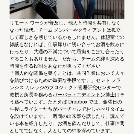
リモート ワークが普及し、他人と時間を共有しなく
なった現代、チーム メンバーやクライアントは孤立
して寂しさを感じているかもしれません。休憩室での
雑談もなければ、仕事帰りに誘い合ってお酒を飲みに
行ったり、共通の不満について愚痴をこぼし合ったり
することもありません。だから、チームの絆を深める
時間を作る役割をあなたが担ってください。
「個人的な関係を築くことは、共同作業において人々
を結びつけるための重要な手段です。」セント フラ
ンシス カレッジのプロジェクト管理研究センターで
教授と所長を務める
バーバラ・エディントン博士
はそ
う述べています。たとえば Dropbox では、金曜日の
午後にライターたちがバーチャルでおしゃべりタイム
を設けています。一週間の出来事を話したり、読んで
いる本を紹介したり、お酒を飲んだりして、仕事仲間
としてではなく、人としての絆を深めています。