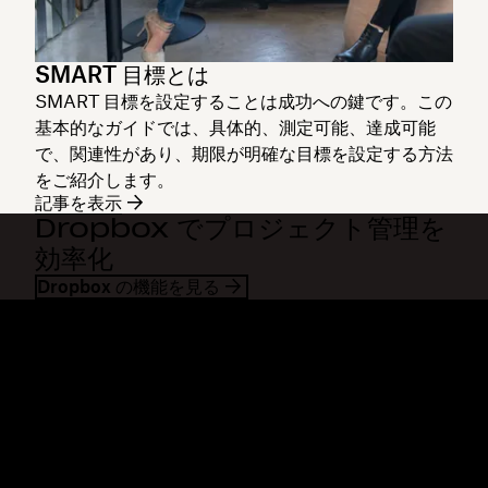
SMART 目標とは
SMART 目標を設定することは成功への鍵です。この
基本的なガイドでは、具体的、測定可能、達成可能
で、関連性があり、期限が明確な目標を設定する方法
をご紹介します。
記事を表示
Dropbox でプロジェクト管理を
効率化
Dropbox の機能を見る
Dropbox
製品
デスクトップ アプリ
Plus
モバイル アプリ
Professional
インテグレーション
Business
機能
Enterprise
ソリューション
Dash
セキュリティ
DocSend
先行アクセス
Dropbox Sign