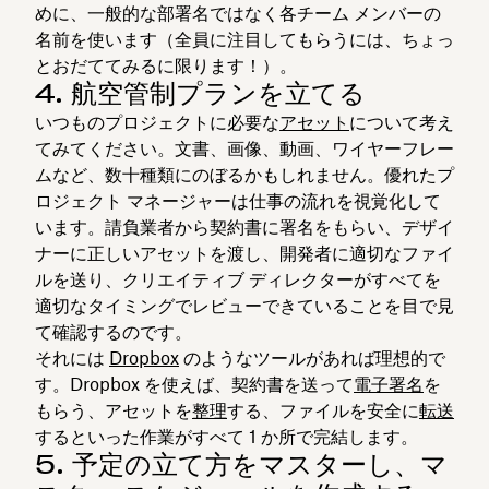
めに、一般的な部署名ではなく各チーム メンバーの
名前を使います（全員に注目してもらうには、ちょっ
とおだててみるに限ります！）。
4. 航空管制プランを立てる
いつものプロジェクトに必要な
アセット
について考え
てみてください。文書、画像、動画、ワイヤーフレー
ムなど、数十種類にのぼるかもしれません。優れたプ
ロジェクト マネージャーは仕事の流れを視覚化して
います。請負業者から契約書に署名をもらい、デザイ
ナーに正しいアセットを渡し、開発者に適切なファイ
ルを送り、クリエイティブ ディレクターがすべてを
適切なタイミングでレビューできていることを目で見
て確認するのです。
それには
Dropbox
のようなツールがあれば理想的で
す。Dropbox を使えば、契約書を送って
電子署名
を
もらう、アセットを
整理
する、ファイルを安全に
転送
するといった作業がすべて 1 か所で完結します。
5. 予定の立て方をマスターし、マ