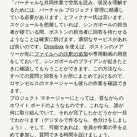
「バーチャルな共同作業で空気を読み、状況を理解す
るためには、バーチャル プロジェクト管理に精通し
ている必要があります」とフィクナー氏は言います。
スケジュールを把握していれば、シンガポールの担当
者が寝ている間、ボストンの担当者に回答を待たせる
ようなことは確実に防げます。適切なサービスがあれ
ば良いのです。
Dropbox
を使えば、ボストンのメア
リーが先に
ファイルへの注釈の追加
や専用動画の用意
をしておいて、シンガポールのブライアンが起きたと
きに確認してもらうことができます。この方法なら、
すべての質問と回答を 1 か所にまとめておけるので、
ロサンゼルスのマネージャーも彼らの作業を確認でき
ます。
プロジェクト マネージャーにとっては、昔ながらの
ホワイト ボードのようなものです。これなら、誰が
何に取り組んでいて、それが完了したかどうかが一目
でわかります（デジタルで作るなら、色分けをしまし
ょう）。そして、可能であれば、全員が作業の手を止
めて参加し、質問できる時間を設けましょう。