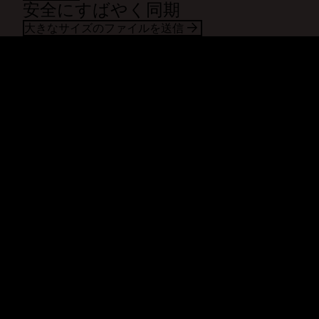
安全にすばやく同期
大きなサイズのファイルを送信
Dropbox
製品
デスクトップ アプリ
Plus
モバイル アプリ
Professional
インテグレーション
Business
機能
Enterprise
ソリューション
Dash
セキュリティ
DocSend
先行アクセス
Dropbox Sign
テンプレート
Reclaim.ai
無料ツール
プラン
製品の最新情報
機能
サポート
大容量ファイルの送信
ヘルプセンター
長い動画の送信
お問い合わせ
クラウド ストレージに写真を
プライバシーと利用規約
保存
Cookie ポリシー
安全なファイル転送
Cookie と CCPA の設定
クラウド バックアップ
AI 原則