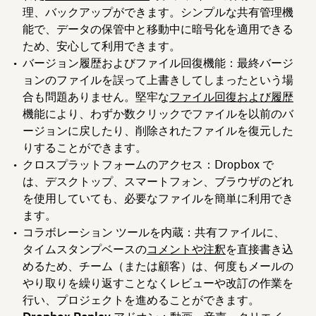
理、バックアップができます。シンプルな共有管理機
能で、データの保管中と移動中に暗号化を適用できる
ため、安心して利用できます。
バージョン履歴およびファイル回復機能
：最終バージ
ョンのファイルを誤って上書きしてしまったという場
合も問題ありません。堅牢な
ファイル回復および履歴
機能により、わずか数クリックでファイルを以前のバ
ージョンに戻したり、削除されたファイルを復元した
りすることができます。
クロスプラットフォームのアクセス
：Dropbox で
は、デスクトップ、スマートフォン、ブラウザのどれ
を使用していても、必要なファイルを簡単に利用でき
ます。
コラボレーション ツールを内蔵
：共有ファイルに、
タイムスタンプベースの
コメントや注釈
を直接書き込
めるため、チーム（または顧客）は、何度もメールの
やり取りを繰り返すことなくレビューや改訂の作業を
行い、プロジェクトを進めることができます。