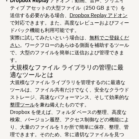
Dropbox Replay アドオン
：動画、音声、クリエイ
ティブ アセットの大型ファイル（250 GB まで）を
送信する必要がある場合、
Dropbox Replay アドオン
で対応できます。また、高度なレビューおよびフィー
ドバック機能も利用可能です。
実際に試してみたいという場合は、
無料でご登録くだ
さい
。ワークフローのあらゆる側面を補助するツール
で、大型のファイルを簡単に送信および管理できま
す。
大規模なファイル ライブラリの管理に最
適なツールとは
大規模なファイル ライブラリを管理するのに最適な
ツールは、ファイル共有だけでなく、安全なクラウド
ストレージ、高速なパフォーマンス、そして効果的な
整理ツール
を兼ね備えたものです。
Dropbox を使えば、フォルダ ベースの整理、高度な
検索、バージョン履歴、アクセス制御などの機能によ
り、大量のファイルを 1 か所で簡単に保存、整理、管
理できます。そのため、常に適切なファイルを見つ