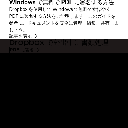
Windows で無料で PDF に署名する方法
Dropbox を使用して Windows で無料ですばやく
PDF に署名する方法をご説明します。このガイドを
参考に、ドキュメントを安全に管理、編集、共有しま
しょう。
記事を表示
Dropbox で外出中に書類処理
PDF に署名
Dropbox
製品
デスクトップ アプリ
Plus
モバイル アプリ
Professional
インテグレーション
Business
機能
Enterprise
ソリューション
Dash
セキュリティ
DocSend
先行アクセス
Dropbox Sign
テンプレート
Reclaim.ai
無料ツール
プラン
製品の最新情報
機能
サポート