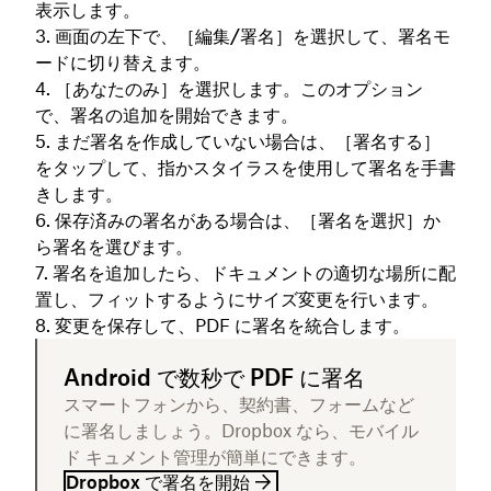
表示します。
画面の左下で、［
編集/署名
］を選択して、署名モ
ードに切り替えます。
［
あなたのみ
］を選択します。このオプション
で、署名の追加を開始できます。
まだ署名を作成していない場合は、［
署名する
］
をタップして、指かスタイラスを使用して署名を手書
きします。
保存済みの署名がある場合は、［
署名を選択
］か
ら署名を選びます。
署名を追加したら、ドキュメントの適切な場所に配
置し、フィットするようにサイズ変更を行います。
変更を保存して、PDF に署名を統合します。
Android で数秒で PDF に署名
スマートフォンから、契約書、フォームなど
に署名しましょう。Dropbox なら、モバイル
ド キュメント管理が簡単にできます。
Dropbox で署名を開始