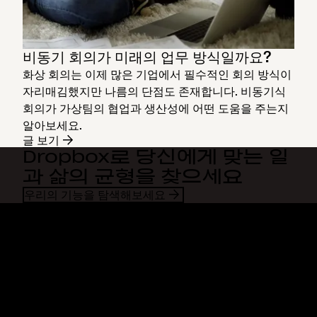
비동기 회의가 미래의 업무 방식일까요?
화상 회의는 이제 많은 기업에서 필수적인 회의 방식이
자리매김했지만 나름의 단점도 존재합니다. 비동기식
회의가 가상팀의 협업과 생산성에 어떤 도움을 주는지
알아보세요.
글 보기
Dropbox로 당신에게 맞는 일
과 삶의 균형을 찾으세요
우리의 기능을 탐색해보세요
Dropbox
제품
데스크톱 앱
Plus
모바일 앱
Professional
통합
Business
기능
Enterprise
솔루션
Dash
보안
DocSend