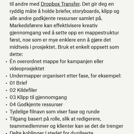
til andre med
Dropbox Transfer
. Det gir deg en
ryddig måte å holde briefer, storyboards, klipp og
alle andre godkjente ressurser samlet på.
Markedsførere kan effektivisere kreativ
gjennomgang ved å sette opp en mappestruktur
først, noe som er mye enklere enn å gjøre det
midtveis i prosjektet. Bruk et enkelt oppsett som
dette:
Én overordnet mappe for kampanjen eller
videoprosjektet
Undermapper organisert etter fase, for eksempel:
01 Brief
02 Kildefiler
03 Klipp til gjennomgang
04 Godkjente ressurser
Tydelige filnavn som viser fase og runde
Tilgang basert på rolle, slik at redigerere,
teammedlemmer og klienter kan se det de trenger
Delte koblinger i stedet for dupliserte