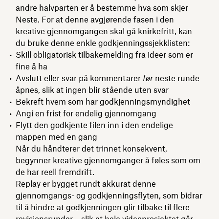
andre halvparten er å bestemme hva som skjer
Neste. For at denne avgjørende fasen i den
kreative gjennomgangen skal gå knirkefritt, kan
du bruke denne enkle godkjenningssjekklisten:
Skill obligatorisk tilbakemelding fra ideer som er
fine å ha
Avslutt eller svar på kommentarer
før
neste runde
åpnes, slik at ingen blir stående uten svar
Bekreft hvem som har godkjenningsmyndighet
Angi en frist for endelig gjennomgang
Flytt den godkjente filen inn i den endelige
mappen med en gang
Når du håndterer det trinnet konsekvent,
begynner kreative gjennomganger å føles som om
de har reell fremdrift.
Replay er bygget rundt akkurat denne
gjennomgangs- og godkjenningsflyten, som bidrar
til å hindre at godkjenningen glir tilbake til flere
revisjonsrunder – slik at hele videoprosjektet går