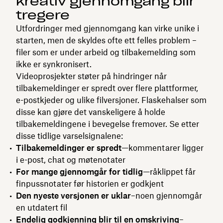
kreativ gjennomgang blir
tregere
Utfordringer med gjennomgang kan virke unike i
starten, men de skyldes ofte ett felles problem –
filer som er under arbeid og tilbakemelding som
ikke er synkronisert.
Videoprosjekter støter på hindringer når
tilbakemeldinger er spredt over flere plattformer,
e-postkjeder og ulike filversjoner. Flaskehalser som
disse kan gjøre det vanskeligere å holde
tilbakemeldingene i bevegelse fremover. Se etter
disse tidlige varselsignalene:
Tilbakemeldinger er spredt
—kommentarer ligger
i e-post, chat og møtenotater
For mange gjennomgår for tidlig
—råklippet får
finpussnotater før historien er godkjent
Den nyeste versjonen er uklar
–noen gjennomgår
en utdatert fil
Endelig godkjenning blir til en omskriving
–