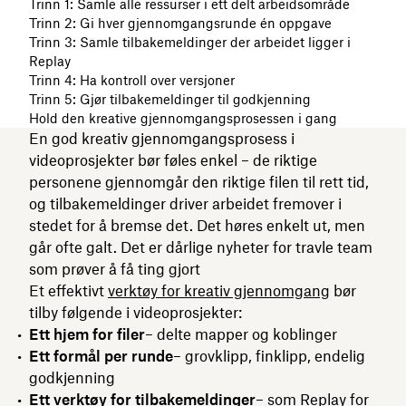
Trinn 1: Samle alle ressurser i ett delt arbeidsområde
Trinn 2: Gi hver gjennomgangsrunde én oppgave
Trinn 3: Samle tilbakemeldinger der arbeidet ligger i
Replay
Trinn 4: Ha kontroll over versjoner
Trinn 5: Gjør tilbakemeldinger til godkjenning
Hold den kreative gjennomgangsprosessen i gang
En god kreativ gjennomgangsprosess i
videoprosjekter bør føles enkel – de riktige
personene gjennomgår den riktige filen til rett tid,
og tilbakemeldinger driver arbeidet fremover i
stedet for å bremse det. Det høres enkelt ut, men
går ofte galt. Det er dårlige nyheter for travle team
som prøver å få ting gjort
Et effektivt
verktøy for kreativ gjennomgang
bør
tilby følgende i videoprosjekter:
Ett hjem for filer
– delte mapper og koblinger
Ett formål per runde
– grovklipp, finklipp, endelig
godkjenning
Ett verktøy for tilbakemeldinger
– som Replay for