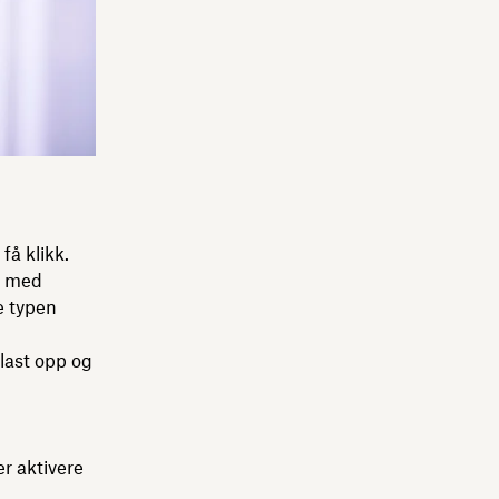
få klikk.
v med
e typen
 last opp og
er aktivere