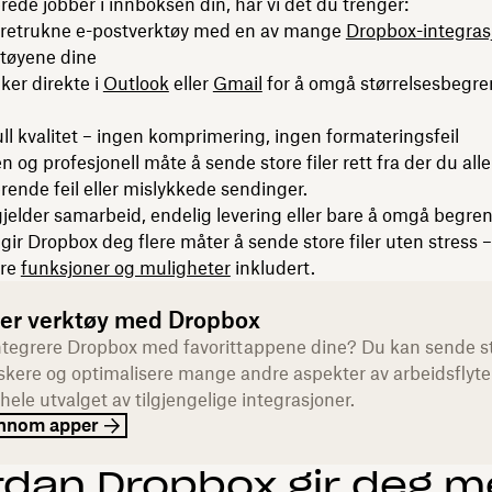
erede jobber i innboksen din, har vi det du trenger:
foretrukne e-postverktøy med en av mange
Dropbox-integras
ktøyene dine
nker direkte i
Outlook
eller
Gmail
for å omgå størrelsesbegre
 full kvalitet – ingen komprimering, ingen formateringsfeil
en og profesjonell måte å sende store filer rett fra der du all
erende feil eller mislykkede sendinger.
jelder samarbeid, endelig levering eller bare å omgå begren
gir Dropbox deg flere måter å sende store filer uten stress
re
funksjoner og muligheter
inkludert.
rer verktøy med Dropbox
integrere Dropbox med favorittappene dine? Du kan sende sto
skere og optimalisere mange andre aspekter av arbeidsflyte
hele utvalget av tilgjengelige integrasjoner.
ennom apper
dan Dropbox gir deg m