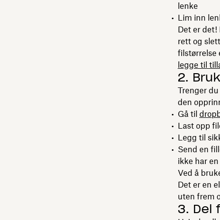
lenke
Lim inn len
Det er det!
rett og slet
filstørrels
legge til til
2. Bru
Trenger du 
den opprinn
Gå til
dropb
Last opp fi
Legg til si
Send en fil
ikke har e
Ved å bruke
Det er en e
uten frem o
3. Del