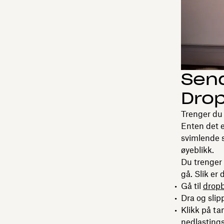
Send
Drop
Trenger du 
Enten det e
svimlende s
øyeblikk.
Du trenger 
gå. Slik er 
Gå til
dropb
Dra og slip
Klikk på tan
nedlastings