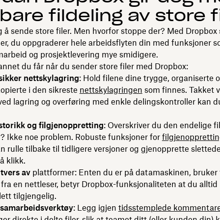
bare fildeling av store f
ig å sende store filer. Men hvorfor stoppe der? Med Dropbox
iler, du oppgraderer hele arbeidsflyten din med funksjoner s
marbeid og prosjektlevering mye smidigere.
annet du får når du sender store filer med Dropbox:
sikker nettskylagring
: Hold filene dine trygge, organiserte o
opierte i den sikreste
nettskylagringen
som finnes. Takket 
ved lagring og overføring med enkle delingskontroller kan d
torikk og filgjenoppretting
: Overskriver du den endelige fi
l? Ikke noe problem. Robuste funksjoner for
filgjenoppretti
n rulle tilbake til tidligere versjoner og gjenopprette sletted
å klikk.
tvers av
plattformer: Enten du er på datamaskinen, bruker 
 fra en nettleser, betyr Dropbox-funksjonaliteten at du alltid 
ett tilgjengelig.
 samarbeidsverktøy
: Legg igjen
tidsstemplede kommentarer
ger
direkte i delte filer, slik at teamet ditt (eller kunden din) 