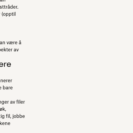
sttråder.
 (opptil
kan være å
pekter av
ere
inerer
e bare
ger av filer
øk,
ig fil, jobbe
ekene