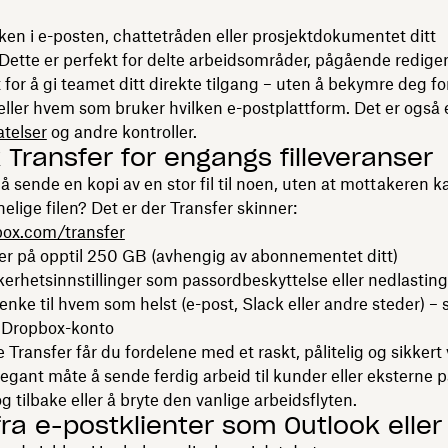
ken i e-posten, chattetråden eller prosjektdokumentet ditt
 Dette er perfekt for delte arbeidsområder, pågående rediger
t for å gi teamet ditt direkte tilgang – uten å bekymre deg fo
e eller hvem som bruker hvilken e-postplattform. Det er også 
latelser
og andre kontroller.
k Transfer for engangs filleveranser
å sende en kopi av en stor fil til noen, uten at mottakeren k
elige filen? Det er der Transfer skinner:
ox.com/transfer
ler på opptil 250 GB (avhengig av abonnementet ditt)
kkerhetsinnstillinger som passordbeskyttelse eller nedlastin
lenke til hvem som helst (e-post, Slack eller andre steder) –
n Dropbox-konto
 Transfer får du fordelene med et raskt, pålitelig og sikkert 
legant måte å sende ferdig arbeid til kunder eller eksterne p
g tilbake eller å bryte den vanlige arbeidsflyten.
 fra e-postklienter som Outlook eller