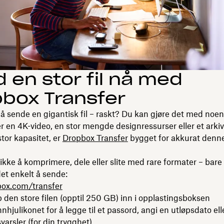
 en stor fil nå med
box Transfer
å sende en gigantisk fil – raskt? Du kan gjøre det med noen 
r en 4K-video, en stor mengde designressurser eller et arki
tor kapasitet, er
Dropbox Transfer
bygget for akkurat denn
ikke å komprimere, dele eller slite med rare formater – bare
det enkelt å sende:
ox.com/transfer
p den store filen (opptil 250 GB) inn i opplastingsboksen
nhjulikonet for å legge til et passord, angi en utløpsdato ell
varsler (for din trygghet)