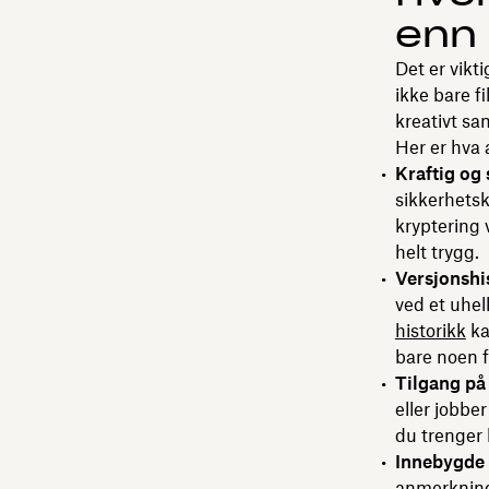
enn 
Det er vikt
ikke bare f
kreativt sa
Her er hva 
Kraftig og 
sikkerhetsk
kryptering 
helt trygg.
Versjonshis
ved et uhel
historikk
ka
bare noen f
Tilgang på 
eller jobber
du trenger l
Innebygde
anmerknin