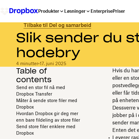
Produkter
Løsninger
Enterprise
Priser
Tilbake til Del og samarbeid
Slik sender du st
hodebry
4 minutter
•
17. juni 2025
Table of
Hvis du har
contents
eller en st
postvedlegg
Send en stor fil nå med
eller får t
Dropbox Transfer
på enheten
Måter å sende store filer med
Dropbox
Dessverre v
Hvordan Dropbox gir deg mer
jobber på i 
enn bare fildeling av store filer
sender man 
Send store filer enklere med
Enten det e
Dropbox
Leverer ras