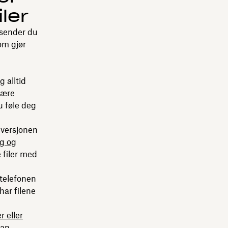
iler
 sender du
om gjør
g alltid
være
u føle deg
lversjonen
ng og
e filer med
telefonen
har filene
 eller
kan