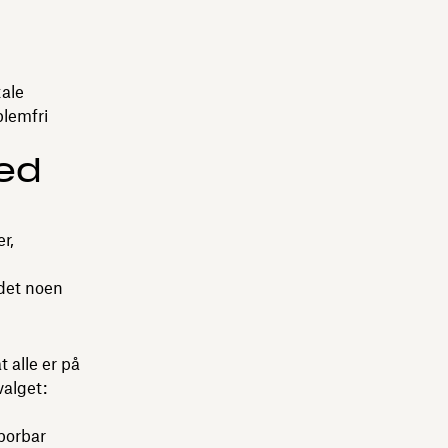
tale
blemfri
med
r,
 det noen
 alle er på
valget:
sporbar