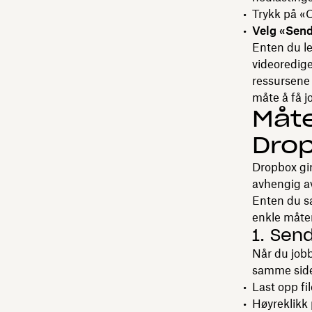
Trykk på «O
Velg «Send
Enten du lev
videoredige
ressursene 
måte å få j
Måte
Dro
Dropbox gir 
avhengig a
Enten du sa
enkle måter 
1. Send
Når du jobb
samme side (
Last opp fi
Høyreklikk 