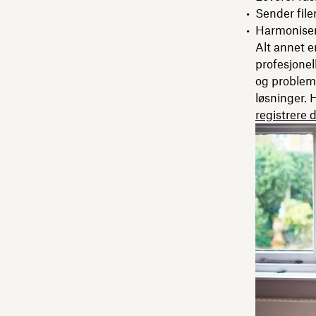
Sender filer
Harmoniser
Alt annet e
profesjonel
og problemf
løsninger. 
registrere 