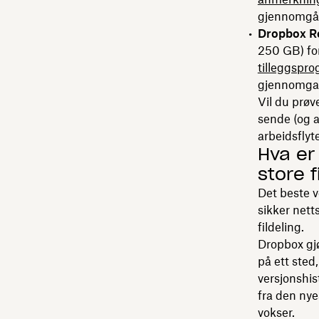
gjennomgå, 
Dropbox Re
250 GB) for
tilleggspr
gjennomgan
Vil du prøv
sende (og a
arbeidsflyt
Hva er
store f
Det beste v
sikker nett
fildeling.
Dropbox gjø
på ett sted
versjonshist
fra den nye
vokser.