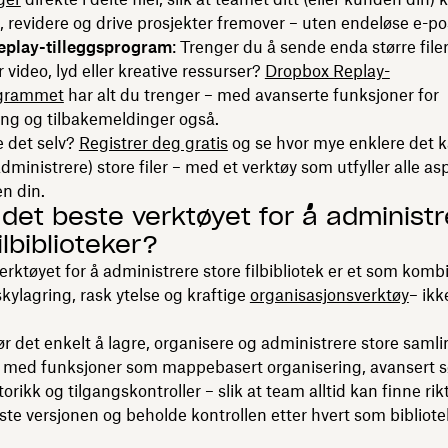
revidere og drive prosjekter fremover – uten endeløse e-po
play-tilleggsprogram
: Trenger du å sende enda større filer
 video, lyd eller kreative ressurser?
Dropbox Replay-
ogrammet
har alt du trenger – med avanserte funksjoner for
g og tilbakemeldinger også.
e det selv?
Registrer deg gratis
og se hvor mye enklere det 
dministrere) store filer – med et verktøy som utfyller alle as
en din.
 det beste verktøyet for å administr
ilbiblioteker?
erktøyet for å administrere store filbibliotek er et som komb
skylagring, rask ytelse og kraftige
organisasjonsverktøy
– ikk
r det enkelt å lagre, organisere og administrere store samlin
, med funksjoner som mappebasert organisering, avansert s
orikk og tilgangskontroller – slik at team alltid kan finne rikt
ste versjonen og beholde kontrollen etter hvert som bibliot