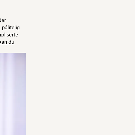
der
pålitelig
pliserte
kan du