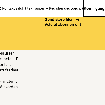
Kom i gang
Kontakt salg
Få tak i appen
Registrer deg
Logg på
Send store filer
Velg et abonnement
essurser
minefelt. E-
r feiler
tt fastlåst
or måten vi
 så hvordan