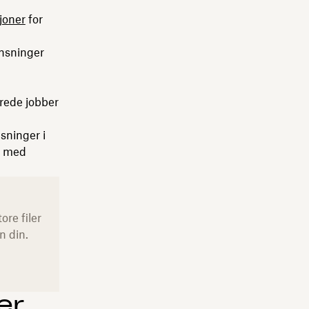
joner
for
nsninger
erede jobber
sninger i
 – med
re filer
n din.
er