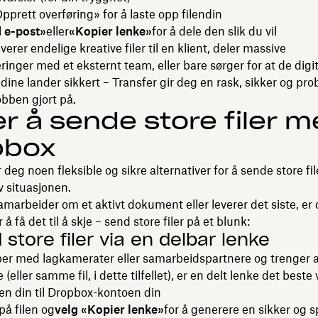
pprett overføring» for å laste opp filen
din
 e-post»
eller
«Kopier lenke»
for å dele den slik du vil
erer endelige kreative filer til en klient, deler massive
ringer med et eksternt team, eller bare sørger for at de digi
dine lander sikkert – Transfer gir deg en rask, sikker og pro
obben gjort på.
r å sende store filer 
pbox
deg noen fleksible og sikre alternativer for å sende store file
v situasjonen.
marbeider om et aktivt dokument eller leverer det siste, er
å få det til å skje – send store filer på et blunk:
 store filer via en delbar lenke
er med lagkamerater eller samarbeidspartnere og trenger at
eller samme fil, i dette tilfellet), er en delt lenke det beste 
len din til Dropbox-kontoen din
på filen og
velg «Kopier lenke»
for å generere en sikker og 