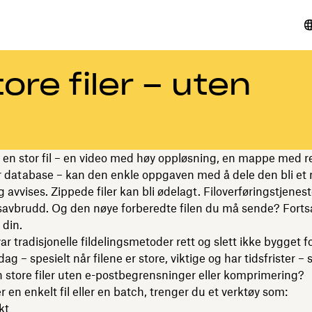
ore filer – uten
 en stor fil – en video med høy oppløsning, en mappe med r
or database – kan den enkle oppgaven med å dele den bli et 
 avvises. Zippede filer kan bli ødelagt. Filoverføringstjeneste
idsavbrudd. Og den nøye forberedte filen du må sende? Fortsa
 din.
ar tradisjonelle fildelingsmetoder rett og slett ikke bygget f
dag – spesielt når filene er store, viktige og har tidsfrister –
store filer uten e-postbegrensninger eller komprimering?
r en enkelt fil eller en batch, trenger du et verktøy som:
kt