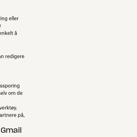
ing eller
r
enkelt å
an redigere
gssporing
 selv om de
verktøy.
artnere på,
 Gmail