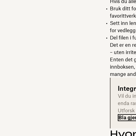
Hvis du all
Bruk ditt 
favorittver
Sett inn le
for vedlegg
Del filen i
Det er en r
– uten irrit
Enten det g
innboksen, 
mange and
Integ
Vil du 
enda ra
Utforsk 
Bla gj
Hvor