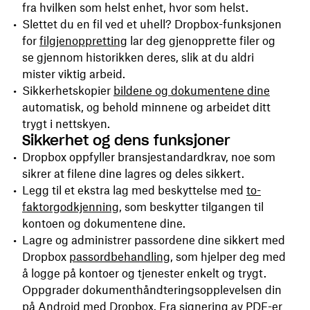
fra hvilken som helst enhet, hvor som helst.
Slettet du en fil ved et uhell? Dropbox-funksjonen
for
filgjenoppretting
lar deg gjenopprette filer og
se gjennom historikken deres, slik at du aldri
mister viktig arbeid.
Sikkerhetskopier
bildene og dokumentene dine
automatisk, og behold minnene og arbeidet ditt
trygt i nettskyen.
Sikkerhet og dens funksjoner
Dropbox oppfyller bransjestandardkrav, noe som
sikrer at filene dine lagres og deles sikkert.
Legg til et ekstra lag med beskyttelse med
to-
faktorgodkjenning
, som beskytter tilgangen til
kontoen og dokumentene dine.
Lagre og administrer passordene dine sikkert med
Dropbox
passordbehandling
, som hjelper deg med
å logge på kontoer og tjenester enkelt og trygt.
Oppgrader dokumenthåndteringsopplevelsen din
på Android med Dropbox. Fra signering av PDF-er