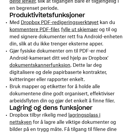
delte lenker
, slik at tilgangen bare er tilgjengelig i
en begrenset periode.
Produktivitetsfunksjoner
Med
Dropbox PDF-redigeringsverktøyet
kan du
kommentere PDF-filer
,
fylle ut skjemaer
og til og
med signere dokumenter rett fra Android-enheten
din, slik at du ikke trenger eksterne apper.
Gjør fysiske dokumenter om til PDF-er med
Android-kameraet ditt ved hjelp av Dropbox'
dokumentskannerfunksjon
. Dette lar deg
digitalisere og dele papirbaserte kontrakter,
kvitteringer eller rapporter enkelt.
Bruk mapper og etiketter for å holde alle
dokumentene dine godt organisert, effektiviser
arbeidsflyten din og gjør det enkelt å finne filer.
Lagring og dens funksjoner
Dropbox tilbyr rikelig med
lagringsplass i
nettskyen
for å lagre alle viktige dokumenter og
bilder på en trygg måte. Få tilgang til filene dine