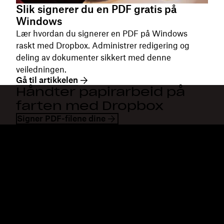
Slik signerer du en PDF gratis på
Windows
Lær hvordan du signerer en PDF på Windows
raskt med Dropbox. Administrer redigering og
deling av dokumenter sikkert med denne
veiledningen.
Gå til artikkelen
Håndter papirarbeid på
farten med Dropbox
Signer PDF-filene dine
Dropbox
Produkter
Skrivebordsapp
Plus
Mobilapp
Professional
Integrering
Business
Funksjoner
Enterprise
Løsninger
Dash
Sikkerhet
DocSend
Tidlig tilgang
Dropbox Sign
Maler
Reclaim.ai