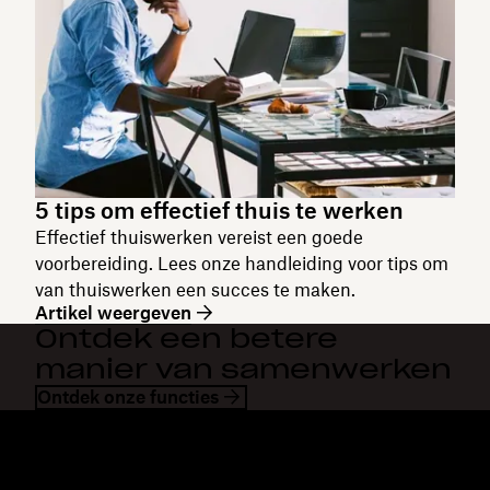
5 tips om effectief thuis te werken
Effectief thuiswerken vereist een goede
voorbereiding. Lees onze handleiding voor tips om
van thuiswerken een succes te maken.
Artikel weergeven
Ontdek een betere
manier van samenwerken
Ontdek onze functies
Dropbox
Producten
Desktopapp
Plus
Mobiele app
Professional