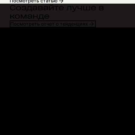
Посмотреть статью
Создавайте лучше в
команде
Посмотреть отчет о тенденциях
Dropbox
Продукты
Программа для
Plus
компьютера
Professional
Мобильное приложение
Business
Интеграция
Enterprise
Функции
Dash
Решения
DocSend
Безопасность
Dropbox Sign
Ранний доступ
Reclaim.ai
Шаблоны
Тарифные планы
Бесплатные инструменты
Обновления продуктов
Функции
Поддержка
Отправка больших файлов
Справочный центр
Отправка длинных видео
Связаться с нами
Облачное хранилище для
Конфиденциальность и
фотографий
условия