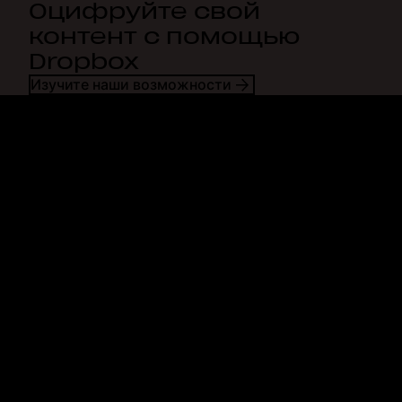
Оцифруйте свой
контент с помощью
Dropbox
Изучите наши возможности
Dropbox
Продукты
Программа для
Plus
компьютера
Professional
Мобильное приложение
Business
Интеграция
Enterprise
Функции
Dash
Решения
DocSend
Безопасность
Dropbox Sign
Ранний доступ
Reclaim.ai
Шаблоны
Тарифные планы
Бесплатные инструменты
Обновления продуктов
Функции
Поддержка
Отправка больших файлов
Справочный центр
Отправка длинных видео
Связаться с нами
Облачное хранилище для
Конфиденциальность и