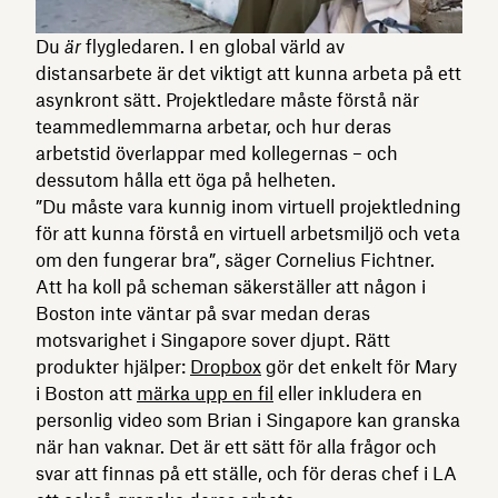
Du
är
flygledaren. I en global värld av
distansarbete är det viktigt att kunna arbeta på ett
asynkront sätt. Projektledare måste förstå när
teammedlemmarna arbetar, och hur deras
arbetstid överlappar med kollegernas – och
dessutom hålla ett öga på helheten.
”Du måste vara kunnig inom virtuell projektledning
för att kunna förstå en virtuell arbetsmiljö och veta
om den fungerar bra”, säger Cornelius Fichtner.
Att ha koll på scheman säkerställer att någon i
Boston inte väntar på svar medan deras
motsvarighet i Singapore sover djupt. Rätt
produkter hjälper:
Dropbox
gör det enkelt för Mary
i Boston att
märka upp en fil
eller inkludera en
personlig video som Brian i Singapore kan granska
när han vaknar. Det är ett sätt för alla frågor och
svar att finnas på ett ställe, och för deras chef i LA