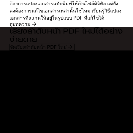
ต้องการแปลงเอกสารฉบับพิมพ์ให้เป็นไฟล์ดิจิทัล แต่ยัง
คงต้องการแก้ไขเอกสารเหล่านั้นใช่ไหม เรียนรู้วิธีแปลง
เอกสารที่สแกนให้อยู่ในรูปแบบ PDF ที่แก้ไขได้
ดูบทความ
เรียงลำดับหน้า PDF ใหม่ได้อย่าง
ง่ายดาย
จัดเรียงลำดับหน้า PDF ใหม่
Dropbox
ผลิตภัณฑ์
แอปเดสก์ท็อป
Plus
แอปสำหรับอุปกรณ์เคลื่อนที่
Professional
การผสานการทำงาน
Business
คุณสมบัติ
Enterprise
โซลูชัน
Dash
การรักษาความปลอดภัย
DocSend
การเข้าถึงก่อนใคร
Dropbox Sign
แม่แบบ
Reclaim.ai
เครื่องมือฟรี
แผนบริการ
การอัพเดทผลิตภัณฑ์
คุณสมบัติ
การสนับสนุน